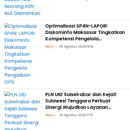
Optimalisasi SP4N-LAPOR!
Diskominfo Makassar Tingkatkan
Kompetensi Pengelola
Pengaduan OPD
News
05 Agustus 2026 18:18
PLN UID Sulselrabar dan Kejati
Sulawesi Tenggara Perkuat
Sinergi Wujudkan Layanan
Kelistrikan Andal dengan
News
05 Agustus 2026 17:51
Penguatan Pendampingan
Hukum