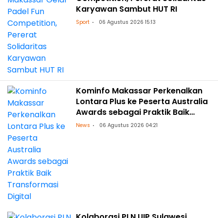
Karyawan Sambut HUT RI
Sport
06 Agustus 2026 15:13
Kominfo Makassar Perkenalkan
Lontara Plus ke Peserta Australia
Awards sebagai Praktik Baik
Transformasi Digital
News
06 Agustus 2026 04:21
Kolaborasi PLN UIP Sulawesi