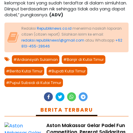
kelompok tani yang sudah terdaftar di dalam simluhtan.
Diinput berdasarkan nik sehingga tidak ada yang dapat
dobel,” pungkasnya.
(ADV)
Redaksi
Republiknews.co.id
menerima naskah laporan
citizen (citizen report). Silahkan kirim ke email:
redaksi.republiknews1@gmail.com
atau Whatsapp
+62
813-455-28646
#Ardiansyah Sulaiman
#Banjir di Kutai Timur
#Berita Kutai Timur
#Bupati Kutai Timur
#Pupul Subsidi di Kutai Timur
BERITA TERBARU
Aston Makassar Gelar Padel Fun
Competition, Pererat Solidaritas