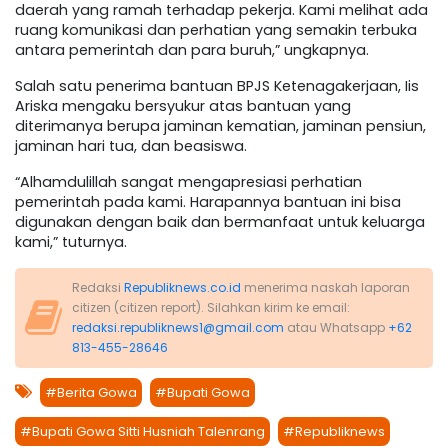
daerah yang ramah terhadap pekerja. Kami melihat ada
ruang komunikasi dan perhatian yang semakin terbuka
antara pemerintah dan para buruh,” ungkapnya.
Salah satu penerima bantuan BPJS Ketenagakerjaan, Iis
Ariska mengaku bersyukur atas bantuan yang
diterimanya berupa jaminan kematian, jaminan pensiun,
jaminan hari tua, dan beasiswa.
“Alhamdulillah sangat mengapresiasi perhatian
pemerintah pada kami. Harapannya bantuan ini bisa
digunakan dengan baik dan bermanfaat untuk keluarga
kami,” tuturnya.
Redaksi
Republiknews.co.id
menerima naskah laporan
citizen (citizen report). Silahkan kirim ke email:
redaksi.republiknews1@gmail.com
atau Whatsapp
+62
813-455-28646
#Berita Gowa
#Bupati Gowa
#Bupati Gowa Sitti Husniah Talenrang
#Republiknews