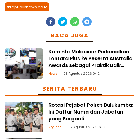
#republiknews.co.id
BACA JUGA
Kominfo Makassar Perkenalkan
Lontara Plus ke Peserta Australia
Awards sebagai Praktik Baik
Transformasi Digital
News
06 Agustus 2026 04:21
BERITA TERBARU
Rotasi Pejabat Polres Bulukumba:
Ini Daftar Nama dan Jabatan
yang Berganti
Regional
07 Agustus 2026 16:39