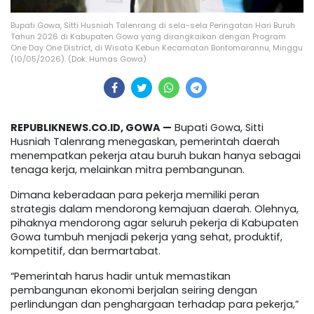
Bupati Gowa, Sitti Husniah Talenrang di sela-sela Peringatan Hari Buruh
Tahun 2026 di Kabupaten Gowa yang dirangkaikan dengan Program
One Day One District, di Wisata Kebun Kecamatan Bontomarannu, Minggu
(10/05/2026). (Dok. Humas Gowa)
REPUBLIKNEWS.CO.ID, GOWA —
Bupati Gowa, Sitti
Husniah Talenrang menegaskan, pemerintah daerah
menempatkan pekerja atau buruh bukan hanya sebagai
tenaga kerja, melainkan mitra pembangunan.
Dimana keberadaan para pekerja memiliki peran
strategis dalam mendorong kemajuan daerah. Olehnya,
pihaknya mendorong agar seluruh pekerja di Kabupaten
Gowa tumbuh menjadi pekerja yang sehat, produktif,
kompetitif, dan bermartabat.
“Pemerintah harus hadir untuk memastikan
pembangunan ekonomi berjalan seiring dengan
perlindungan dan penghargaan terhadap para pekerja,”