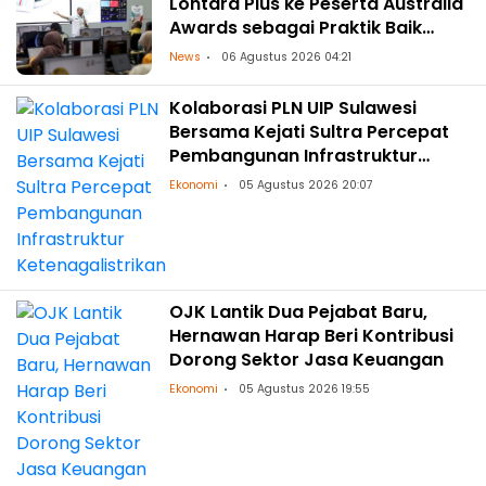
Lontara Plus ke Peserta Australia
Awards sebagai Praktik Baik
Transformasi Digital
News
06 Agustus 2026 04:21
Kolaborasi PLN UIP Sulawesi
Bersama Kejati Sultra Percepat
Pembangunan Infrastruktur
Ketenagalistrikan
Ekonomi
05 Agustus 2026 20:07
OJK Lantik Dua Pejabat Baru,
Hernawan Harap Beri Kontribusi
Dorong Sektor Jasa Keuangan
Ekonomi
05 Agustus 2026 19:55