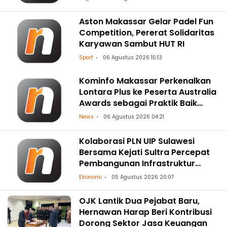
Aston Makassar Gelar Padel Fun
Competition, Pererat Solidaritas
Karyawan Sambut HUT RI
Sport
06 Agustus 2026 15:13
Kominfo Makassar Perkenalkan
Lontara Plus ke Peserta Australia
Awards sebagai Praktik Baik
Transformasi Digital
News
06 Agustus 2026 04:21
Kolaborasi PLN UIP Sulawesi
Bersama Kejati Sultra Percepat
Pembangunan Infrastruktur
Ketenagalistrikan
Ekonomi
05 Agustus 2026 20:07
OJK Lantik Dua Pejabat Baru,
Hernawan Harap Beri Kontribusi
Dorong Sektor Jasa Keuangan