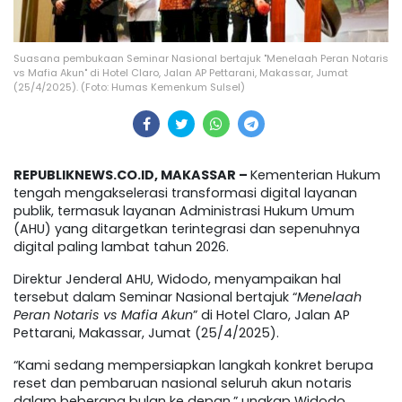
Suasana pembukaan Seminar Nasional bertajuk "Menelaah Peran Notaris
vs Mafia Akun" di Hotel Claro, Jalan AP Pettarani, Makassar, Jumat
(25/4/2025). (Foto: Humas Kemenkum Sulsel)
REPUBLIKNEWS.CO.ID, MAKASSAR –
Kementerian Hukum
tengah mengakselerasi transformasi digital layanan
publik, termasuk layanan Administrasi Hukum Umum
(AHU) yang ditargetkan terintegrasi dan sepenuhnya
digital paling lambat tahun 2026.
Direktur Jenderal AHU, Widodo, menyampaikan hal
tersebut dalam Seminar Nasional bertajuk “
Menelaah
Peran Notaris vs Mafia Akun
” di Hotel Claro, Jalan AP
Pettarani, Makassar, Jumat (25/4/2025).
“Kami sedang mempersiapkan langkah konkret berupa
reset dan pembaruan nasional seluruh akun notaris
dalam beberapa bulan ke depan,” ungkap Widodo.