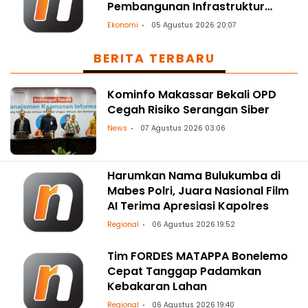
Pembangunan Infrastruktur
Ketenagalistrikan
Ekonomi
05 Agustus 2026 20:07
BERITA TERBARU
Kominfo Makassar Bekali OPD
Cegah Risiko Serangan Siber
News
07 Agustus 2026 03:06
Harumkan Nama Bulukumba di
Mabes Polri, Juara Nasional Film
AI Terima Apresiasi Kapolres
Regional
06 Agustus 2026 19:52
Tim FORDES MATAPPA Bonelemo
Cepat Tanggap Padamkan
Kebakaran Lahan
Regional
06 Agustus 2026 19:40