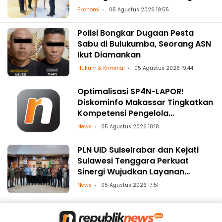
Ekonomi
05 Agustus 2026 19:55
Polisi Bongkar Dugaan Pesta
Sabu di Bulukumba, Seorang ASN
Ikut Diamankan
Hukum & Kriminal
05 Agustus 2026 19:44
Optimalisasi SP4N-LAPOR!
Diskominfo Makassar Tingkatkan
Kompetensi Pengelola
Pengaduan OPD
News
05 Agustus 2026 18:18
PLN UID Sulselrabar dan Kejati
Sulawesi Tenggara Perkuat
Sinergi Wujudkan Layanan
Kelistrikan Andal dengan
News
05 Agustus 2026 17:51
Penguatan Pendampingan
Hukum