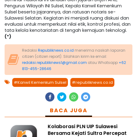
Pengurus Wilayah INI Sulsel, Kepala Kanwil Kemenkum
Sulsel beserta jajarannya, dan ratusan notaris se-
Sulawesi Selatan. Kegiatan ini menjadi ruang diskusi dan
evaluasi untuk memperkuat nilai etik, kontrol profesi, dan
tata kelola kenotariatan di tengah kemajuan teknologi.
(*)
Redaksi
Republiknews.co.id
menerima naskah laporan
citizen (citizen report). Silahkan kirim ke email:
redaksi.republiknews1@gmail.com
atau Whatsapp
+62
813-455-28646
#Kanwil Kemenkum Sulsel
#republiknews.co.id
BACA JUGA
Kolaborasi PLN UIP Sulawesi
Bersama Kejati Sultra Percepat