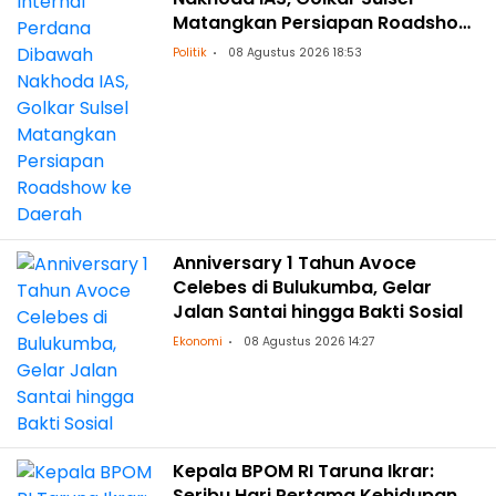
Matangkan Persiapan Roadshow
ke Daerah
Politik
08 Agustus 2026 18:53
Anniversary 1 Tahun Avoce
Celebes di Bulukumba, Gelar
Jalan Santai hingga Bakti Sosial
Ekonomi
08 Agustus 2026 14:27
Kepala BPOM RI Taruna Ikrar:
Seribu Hari Pertama Kehidupan