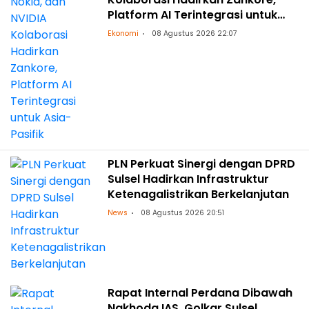
Platform AI Terintegrasi untuk
Asia-Pasifik
Ekonomi
08 Agustus 2026 22:07
PLN Perkuat Sinergi dengan DPRD
Sulsel Hadirkan Infrastruktur
Ketenagalistrikan Berkelanjutan
News
08 Agustus 2026 20:51
Rapat Internal Perdana Dibawah
Nakhoda IAS, Golkar Sulsel