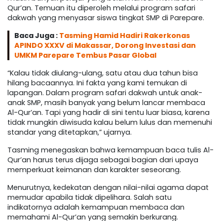
Qur’an. Temuan itu diperoleh melalui program safari
dakwah yang menyasar siswa tingkat SMP di Parepare.
Baca Juga :
Tasming Hamid Hadiri Rakerkonas
APINDO XXXV di Makassar, Dorong Investasi dan
UMKM Parepare Tembus Pasar Global
“Kalau tidak diulang-ulang, satu atau dua tahun bisa
hilang bacaannya. Ini fakta yang kami temukan di
lapangan. Dalam program safari dakwah untuk anak-
anak SMP, masih banyak yang belum lancar membaca
Al-Qur’an. Tapi yang hadir di sini tentu luar biasa, karena
tidak mungkin diwisuda kalau belum lulus dan memenuhi
standar yang ditetapkan,” ujarnya.
Tasming menegaskan bahwa kemampuan baca tulis Al-
Qur’an harus terus dijaga sebagai bagian dari upaya
memperkuat keimanan dan karakter seseorang.
Menurutnya, kedekatan dengan nilai-nilai agama dapat
memudar apabila tidak dipelihara. Salah satu
indikatornya adalah kemampuan membaca dan
memahami Al-Qur’an yang semakin berkurang.