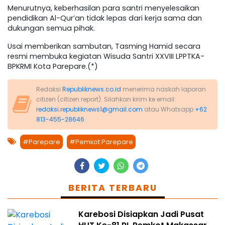
Menurutnya, keberhasilan para santri menyelesaikan
pendidikan Al-Qur’an tidak lepas dari kerja sama dan
dukungan semua pihak.
Usai memberikan sambutan, Tasming Hamid secara
resmi membuka kegiatan Wisuda Santri XXVIII LPPTKA-
BPKRMI Kota Parepare.(*)
Redaksi
Republiknews.co.id
menerima naskah laporan
citizen (citizen report). Silahkan kirim ke email:
redaksi.republiknews1@gmail.com
atau Whatsapp
+62
813-455-28646
#Parepare
#Pemkot Parepare
BERITA TERBARU
Karebosi Disiapkan Jadi Pusat