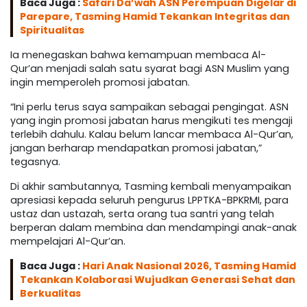
Baca Juga :
Safari Da’wah ASN Perempuan Digelar di
Parepare, Tasming Hamid Tekankan Integritas dan
Spiritualitas
Ia menegaskan bahwa kemampuan membaca Al-
Qur’an menjadi salah satu syarat bagi ASN Muslim yang
ingin memperoleh promosi jabatan.
“Ini perlu terus saya sampaikan sebagai pengingat. ASN
yang ingin promosi jabatan harus mengikuti tes mengaji
terlebih dahulu. Kalau belum lancar membaca Al-Qur’an,
jangan berharap mendapatkan promosi jabatan,”
tegasnya.
Di akhir sambutannya, Tasming kembali menyampaikan
apresiasi kepada seluruh pengurus LPPTKA-BPKRMI, para
ustaz dan ustazah, serta orang tua santri yang telah
berperan dalam membina dan mendampingi anak-anak
mempelajari Al-Qur’an.
Baca Juga :
Hari Anak Nasional 2026, Tasming Hamid
Tekankan Kolaborasi Wujudkan Generasi Sehat dan
Berkualitas