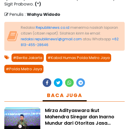
Sigit Prabowo.
(*)
Penulis :
Wahyu Widodo
Redaksi
Republiknews.co.id
menerima naskah laporan
citizen (citizen report). Silahkan kirim ke email:
redaksi.republiknews1@gmail.com
atau Whatsapp
+62
813-455-28646
#Berita Jakarta
#Kabid Humas Polda Metro Jaya
#Polda Metro Jaya
BACA JUGA
Mirza Adityaswara Ikut
Mahendra Siregar dan Inarno
Mundur dari Otoritas Jasa