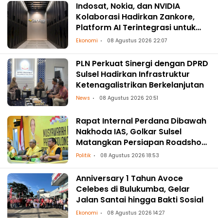
Indosat, Nokia, dan NVIDIA
Kolaborasi Hadirkan Zankore,
Platform AI Terintegrasi untuk
Asia-Pasifik
Ekonomi
08 Agustus 2026 22:07
PLN Perkuat Sinergi dengan DPRD
Sulsel Hadirkan Infrastruktur
Ketenagalistrikan Berkelanjutan
News
08 Agustus 2026 20:51
Rapat Internal Perdana Dibawah
Nakhoda IAS, Golkar Sulsel
Matangkan Persiapan Roadshow
ke Daerah
Politik
08 Agustus 2026 18:53
Anniversary 1 Tahun Avoce
Celebes di Bulukumba, Gelar
Jalan Santai hingga Bakti Sosial
Ekonomi
08 Agustus 2026 14:27