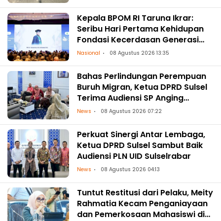
Kepala BPOM RI Taruna Ikrar:
Seribu Hari Pertama Kehidupan
Fondasi Kecerdasan Generasi
Masa Depan
Nasional
08 Agustus 2026 13:35
Bahas Perlindungan Perempuan
Buruh Migran, Ketua DPRD Sulsel
Terima Audiensi SP Anging
Mammiri
News
08 Agustus 2026 07:22
Perkuat Sinergi Antar Lembaga,
Ketua DPRD Sulsel Sambut Baik
Audiensi PLN UID Sulselrabar
News
08 Agustus 2026 04:13
Tuntut Restitusi dari Pelaku, Meity
Rahmatia Kecam Penganiayaan
dan Pemerkosaan Mahasiswi di