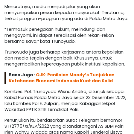
Menurutnya, media menjadi pilar yang akan
menyampaikan pesan kepada masyarakat. Terutama,
terkait program-program yang ada di Polda Metro Jaya.
“Termasuk penegakan hukum, melindungi dan
mengayomi, ini dapat terealisasi oleh rekan-rekan
bersama saya,” kata Trunoyudo.
Trunoyudo juga berharap kerjasama antara kepolisian
dan media terjalin dengan baik. Khususnya, untuk
mengembalikan kepercayaan publik institusi kepolisian.
Baca Juga :
OJK: Penilaian Moody’s Tunjukkan
Ketahanan Ekonomi Indonesia Kuat dan Solid
Kombes. Pol. Trunoyudo Wisnu Andiko, ditunjuk sebagai
Kabid Humas Polda Metro Jaya sejak 23 Desember 2022,
lalu Kombes Pol E. Zulpan, menjadi Kabagjiantekpol
Waketbid PPTIK STIK Lemdiklat Polri.
Penunjukan itu berdasarkan Surat Telegram bernomor
ST/2775/XI/KEP/2022 yang ditandatangani AS SDM Polri
Irjen Wahyu Widada atas nama Kapolri Jenderal Listyo