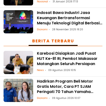
Keuangan
Nasional
31 Januari 2026 17:13
Indosat Bawa Industri Jasa
Keuangan Bertransformasi
Menuju Teknologi Digital Berbasis
AI
Ekonomi
28 November 2025 18:20
BERITA TERBARU
Karebosi Disiapkan Jadi Pusat
HUT Ke-81 RI, Pemkot Makassar
Matangkan Seluruh Persiapan
News
09 Agustus 2026 10:15
Hadirkan Program Beli Motor
Gratis Motor, Cara PT SJAM
Peringati 70 Tahun Yamaha
Indonesia dan HUT RI ke-81
Ekonomi
09 Agustus 2026 10:07