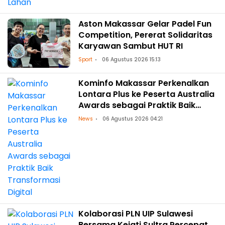
Aston Makassar Gelar Padel Fun
Competition, Pererat Solidaritas
Karyawan Sambut HUT RI
Sport
06 Agustus 2026 15:13
Kominfo Makassar Perkenalkan
Lontara Plus ke Peserta Australia
Awards sebagai Praktik Baik
Transformasi Digital
News
06 Agustus 2026 04:21
Kolaborasi PLN UIP Sulawesi
Bersama Kejati Sultra Percepat