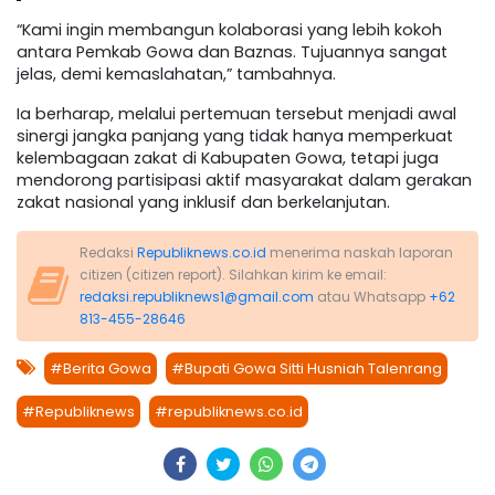
“Kami ingin membangun kolaborasi yang lebih kokoh
antara Pemkab Gowa dan Baznas. Tujuannya sangat
jelas, demi kemaslahatan,” tambahnya.
Ia berharap, melalui pertemuan tersebut menjadi awal
sinergi jangka panjang yang tidak hanya memperkuat
kelembagaan zakat di Kabupaten Gowa, tetapi juga
mendorong partisipasi aktif masyarakat dalam gerakan
zakat nasional yang inklusif dan berkelanjutan.
Redaksi
Republiknews.co.id
menerima naskah laporan
citizen (citizen report). Silahkan kirim ke email:
redaksi.republiknews1@gmail.com
atau Whatsapp
+62
813-455-28646
#Berita Gowa
#Bupati Gowa Sitti Husniah Talenrang
#Republiknews
#republiknews.co.id