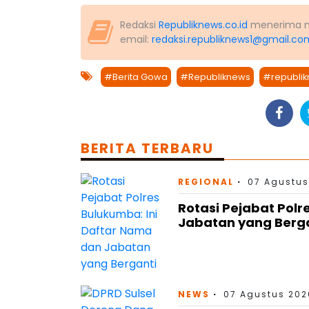
Redaksi
Republiknews.co.id
menerima nas
email:
redaksi.republiknews1@gmail.co
#Berita Gowa
#Republiknews
#republik
BERITA TERBARU
REGIONAL
07 Agustus
Rotasi Pejabat Polr
Jabatan yang Berg
NEWS
07 Agustus 202