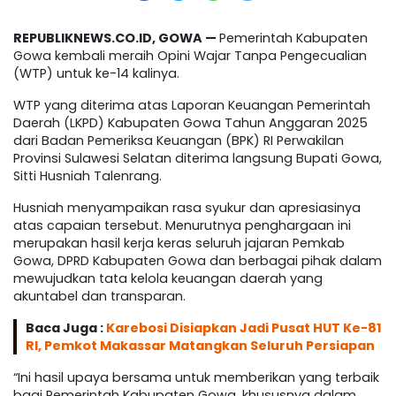
REPUBLIKNEWS.CO.ID, GOWA —
Pemerintah Kabupaten
Gowa kembali meraih Opini Wajar Tanpa Pengecualian
(WTP) untuk ke-14 kalinya.
WTP yang diterima atas Laporan Keuangan Pemerintah
Daerah (LKPD) Kabupaten Gowa Tahun Anggaran 2025
dari Badan Pemeriksa Keuangan (BPK) RI Perwakilan
Provinsi Sulawesi Selatan diterima langsung Bupati Gowa,
Sitti Husniah Talenrang.
Husniah menyampaikan rasa syukur dan apresiasinya
atas capaian tersebut. Menurutnya penghargaan ini
merupakan hasil kerja keras seluruh jajaran Pemkab
Gowa, DPRD Kabupaten Gowa dan berbagai pihak dalam
mewujudkan tata kelola keuangan daerah yang
akuntabel dan transparan.
Baca Juga :
Karebosi Disiapkan Jadi Pusat HUT Ke-81
RI, Pemkot Makassar Matangkan Seluruh Persiapan
“Ini hasil upaya bersama untuk memberikan yang terbaik
bagi Pemerintah Kabupaten Gowa, khususnya dalam