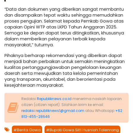
“Data dan dokumen yang diberikan sangat membantu
dan disampaikan tepat waktu sehingga memudahkan
proses pengujian. Selamat kepada Pemkab Gowa atas
capaian Opini WTP atas LKPD Tahun Anggaran 2025.
Semoga ke depan dapat terus ditingkatkan, khususnya
dalam memberikan pelayanan terbaik kepada
masyarakat,” tuturnya.
Pihaknya berharap rekomendasi yang diberikan dapat
menjadi bahan perbaikan untuk semakin meningkatkan
kualitas pertanggungjawaban pengelolaan keuangan
daerah serta mewujudkan tata kelola pemerintahan
yang transparan, akuntabel, dan berorientasi pada
kesejahteraan masyarakat.
Redaksi
Republiknews.co.id
menerima naskah laporan
citizen (citizen report). Silahkan kirim ke email:
redaksi.republiknews1@gmail.com
atau Whatsapp
+62
813-455-28646
#Berita Gowa
#Bupati Gowa Sitti Husniah Talenrang