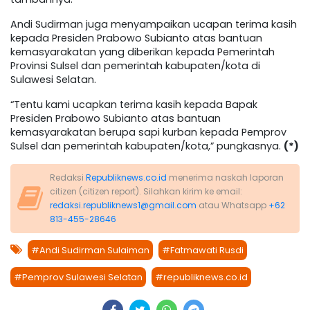
Andi Sudirman juga menyampaikan ucapan terima kasih
kepada Presiden Prabowo Subianto atas bantuan
kemasyarakatan yang diberikan kepada Pemerintah
Provinsi Sulsel dan pemerintah kabupaten/kota di
Sulawesi Selatan.
“Tentu kami ucapkan terima kasih kepada Bapak
Presiden Prabowo Subianto atas bantuan
kemasyarakatan berupa sapi kurban kepada Pemprov
Sulsel dan pemerintah kabupaten/kota,” pungkasnya.
(*)
Redaksi
Republiknews.co.id
menerima naskah laporan
citizen (citizen report). Silahkan kirim ke email:
redaksi.republiknews1@gmail.com
atau Whatsapp
+62
813-455-28646
#Andi Sudirman Sulaiman
#Fatmawati Rusdi
#Pemprov Sulawesi Selatan
#republiknews.co.id