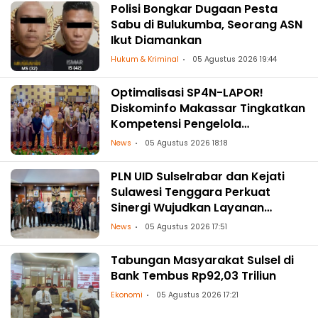
Polisi Bongkar Dugaan Pesta
Sabu di Bulukumba, Seorang ASN
Ikut Diamankan
Hukum & Kriminal
05 Agustus 2026 19:44
Optimalisasi SP4N-LAPOR!
Diskominfo Makassar Tingkatkan
Kompetensi Pengelola
Pengaduan OPD
News
05 Agustus 2026 18:18
PLN UID Sulselrabar dan Kejati
Sulawesi Tenggara Perkuat
Sinergi Wujudkan Layanan
Kelistrikan Andal dengan
News
05 Agustus 2026 17:51
Penguatan Pendampingan
Hukum
Tabungan Masyarakat Sulsel di
Bank Tembus Rp92,03 Triliun
Ekonomi
05 Agustus 2026 17:21