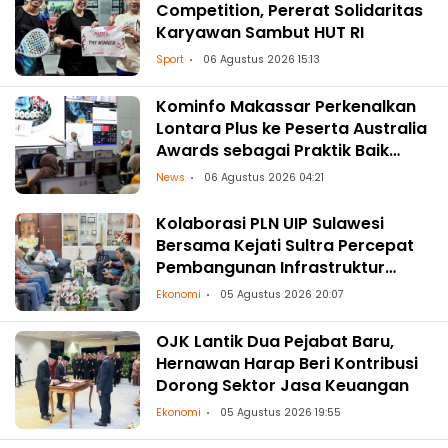
Competition, Pererat Solidaritas
Karyawan Sambut HUT RI
Sport
06 Agustus 2026 15:13
Kominfo Makassar Perkenalkan
Lontara Plus ke Peserta Australia
Awards sebagai Praktik Baik
Transformasi Digital
News
06 Agustus 2026 04:21
Kolaborasi PLN UIP Sulawesi
Bersama Kejati Sultra Percepat
Pembangunan Infrastruktur
Ketenagalistrikan
Ekonomi
05 Agustus 2026 20:07
OJK Lantik Dua Pejabat Baru,
Hernawan Harap Beri Kontribusi
Dorong Sektor Jasa Keuangan
Ekonomi
05 Agustus 2026 19:55