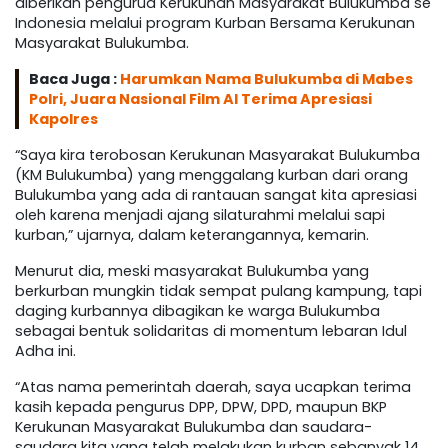
diberikan pengurua Kerukunan Masyarakat Bulukumba se
Indonesia melalui program Kurban Bersama Kerukunan
Masyarakat Bulukumba.
Baca Juga :
Harumkan Nama Bulukumba di Mabes
Polri, Juara Nasional Film AI Terima Apresiasi
Kapolres
“Saya kira terobosan Kerukunan Masyarakat Bulukumba
(KM Bulukumba) yang menggalang kurban dari orang
Bulukumba yang ada di rantauan sangat kita apresiasi
oleh karena menjadi ajang silaturahmi melalui sapi
kurban,” ujarnya, dalam keterangannya, kemarin.
Menurut dia, meski masyarakat Bulukumba yang
berkurban mungkin tidak sempat pulang kampung, tapi
daging kurbannya dibagikan ke warga Bulukumba
sebagai bentuk solidaritas di momentum lebaran Idul
Adha ini.
“Atas nama pemerintah daerah, saya ucapkan terima
kasih kepada pengurus DPP, DPW, DPD, maupun BKP
Kerukunan Masyarakat Bulukumba dan saudara-
saudara kita yang telah melakukan kurban sebanyak 14