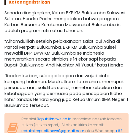
Ketenagalistrikan
Senada diungkapkan, Ketua BKP KM Bulukumba Sulawesi
Selatan, Hendra Pachri mengatakan bahwa program
Kurban Bersama Kerukunan Masyarakat Bulukumba ini
adalah program rutin atau tahunan.
“Alhamdulillah setelah pelaksanaan salat Idul Adha di
Pantai Merpati Bulukumba, BKP KM Bulukumba Sulsel
mewakili DPP, DPW KM Bulukumba se Indonesia
menyerahkan secara simbiosis 14 ekor sapi kepada
Bupati Bulukumba, Andi Muchtar Ali Yusuf,” kata Hendra.
“Ibadah kurban, sebagai bagian dari wujud cinta
kampung halaman. Merekatkan silaturrahim, memupuk
persaudaraan, soliditas sosial, menebar kebaikan dan
kebahagiaan yang bermuara pada pencapaian Ridho
Ilahi,” tandas Hendra yang juga Ketua Umum SMA Negeri 1
Bulukumba tersebut.
Redaksi
Republiknews.co.id
menerima naskah laporan
citizen (citizen report). Silahkan kirim ke email:
redaksi.republiknews1@gmail.com
atau Whatsapp
+62