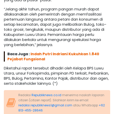
yang ada di pasar-pasar.
“Jelang akhir tahun, program pangan murah dapat
dilaksanakan oleh pemerintah dengan memfasilitasi
pertemuan langsung antara petani dan konsumen di
setiap kecamatan, dapat juga melibatkan Bulog, toko-
toko grosir, tengkulak, maupun distributor yang ada di
Kabupaten Luwu Utara. Pemantauan harga perlu
dilakukan berkala untuk mengurangi spekulasi harga
yang berlebihan,” jelasnya.
Baca Juga :
Indah Putri Indriani Kukuhkan 1.840
Pejabat Fungsional
Diketahui rapat tersebut dihadiri oleh Kelapa BPS Luwu
Utara, unsur Forkopimda, pimpinan PD terkait, Perbankan,
BPS, Bulog, Pertamina, Kantor Pajak, distributor dan agen,
serta stakeholder lainnya. (*)
Redaksi
Republiknews.co.id
menerima naskah laporan
citizen (citizen report). Silahkan kirim ke email:
redaksi.republiknews1@gmail.com
atau Whatsapp
+62
813-455-28646