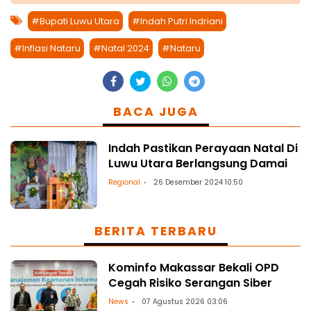
#Bupati Luwu Utara
#Indah Putri Indriani
#Inflasi Nataru
#Natal 2024
#Nataru
BACA JUGA
Indah Pastikan Perayaan Natal Di
Luwu Utara Berlangsung Damai
Regional
26 Desember 2024 10:50
BERITA TERBARU
Kominfo Makassar Bekali OPD
Cegah Risiko Serangan Siber
News
07 Agustus 2026 03:06