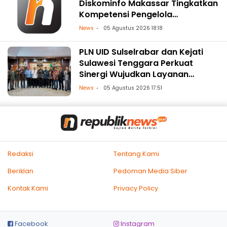
Diskominfo Makassar Tingkatkan
Kompetensi Pengelola
Pengaduan OPD
News
05 Agustus 2026 18:18
PLN UID Sulselrabar dan Kejati
Sulawesi Tenggara Perkuat
Sinergi Wujudkan Layanan
Kelistrikan Andal dengan
News
05 Agustus 2026 17:51
Penguatan Pendampingan
Hukum
Redaksi
Tentang Kami
Beriklan
Pedoman Media Siber
Kontak Kami
Privacy Policy
Facebook
Instagram