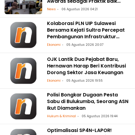
Awards sebagai Praktik Baik
Transformasi Digital
News
06 Agustus 2026 04:21
Kolaborasi PLN UIP Sulawesi
Bersama Kejati Sultra Percepat
Pembangunan Infrastruktur
Ketenagalistrikan
Ekonomi
05 Agustus 2026 20:07
OJK Lantik Dua Pejabat Baru,
Hernawan Harap Beri Kontribusi
Dorong Sektor Jasa Keuangan
Ekonomi
05 Agustus 2026 19:55
Polisi Bongkar Dugaan Pesta
Sabu di Bulukumba, Seorang ASN
Ikut Diamankan
Hukum & Kriminal
05 Agustus 2026 19:44
Optimalisasi SP4N-LAPOR!