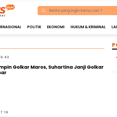
ERNASIONAL
POLITIK
EKONOMI
HUKUM & KRIMINAL
LA
P
19:43
impin Golkar Maros, Suhartina Janji Golkar
sar
17:19