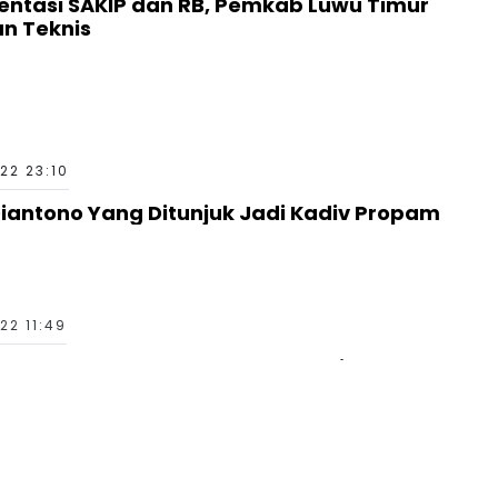
ntasi SAKIP dan RB, Pemkab Luwu Timur
n Teknis
22 23:10
Diantono Yang Ditunjuk Jadi Kadiv Propam
22 11:49
git Suhendro Setalah Sebulan Menjabat