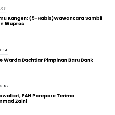
:03
Temu Kangen: (5-Habis)Wawancara Sambil
an Wapres
8:34
re Warda Bachtiar Pimpinan Baru Bank
00:07
awalkot, PAN Parepare Terima
mmad Zaini