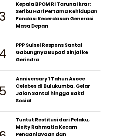
Kepala BPOM RI Taruna Ikrar:
3
Seribu Hari Pertama Kehidupan
Fondasi Kecerdasan Generasi
Masa Depan
PPP Sulsel Respons Santai
4
Gabungnya Bupati Sinjai ke
Gerindra
Anniversary 1 Tahun Avoce
5
Celebes di Bulukumba, Gelar
Jalan Santai hingga Bakti
Sosial
Tuntut Restitusi dari Pelaku,
Meity Rahmatia Kecam
6
Penganiayaan dan