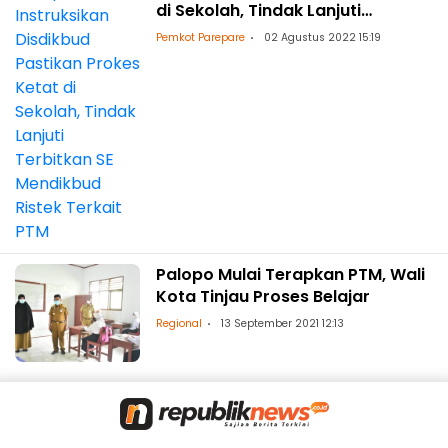
di Sekolah, Tindak Lanjuti
Terbitkan SE Mendikbud Ristek
Pemkot Parepare
02 Agustus 2022 15:19
Terkait PTM
Palopo Mulai Terapkan PTM, Wali
Kota Tinjau Proses Belajar
Regional
13 September 2021 12:13