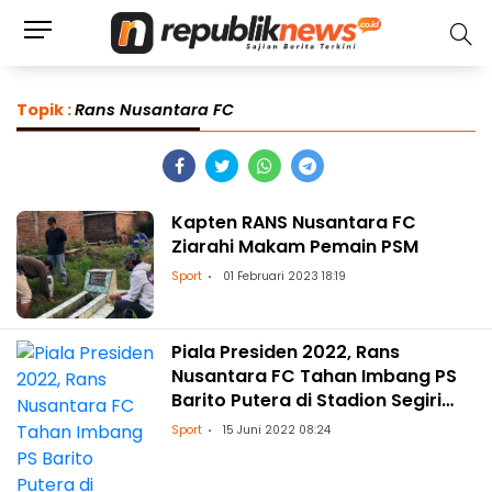
Topik :
Rans Nusantara FC
Kapten RANS Nusantara FC
Ziarahi Makam Pemain PSM
Sport
01 Februari 2023 18:19
Piala Presiden 2022, Rans
Nusantara FC Tahan Imbang PS
Barito Putera di Stadion Segiri
Samarinda
Sport
15 Juni 2022 08:24