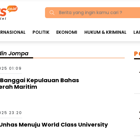
ERNASIONAL
POLITIK
EKONOMI
HUKUM & KRIMINAL
LA
ddin Jompa
P
025 01:09
Banggai Kepulauan Bahas
rah Maritim
025 23:20
Unhas Menuju World Class University