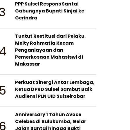
PPP Sulsel Respons Santai
3
Gabungnya Bupati Sinjai ke
Gerindra
Tuntut Restitusi dari Pelaku,
Meity Rahmatia Kecam
4
Penganiayaan dan
Pemerkosaan Mahasiswi di
Makassar
Perkuat Sinergi Antar Lembaga,
5
Ketua DPRD Sulsel Sambut Baik
Audiensi PLN UID Sulselrabar
Anniversary 1 Tahun Avoce
6
Celebes di Bulukumba, Gelar
Jalan Santai hingga Bakti