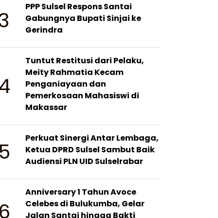
PPP Sulsel Respons Santai
3
Gabungnya Bupati Sinjai ke
Gerindra
Tuntut Restitusi dari Pelaku,
Meity Rahmatia Kecam
4
Penganiayaan dan
Pemerkosaan Mahasiswi di
Makassar
Perkuat Sinergi Antar Lembaga,
5
Ketua DPRD Sulsel Sambut Baik
Audiensi PLN UID Sulselrabar
Anniversary 1 Tahun Avoce
6
Celebes di Bulukumba, Gelar
Jalan Santai hingga Bakti