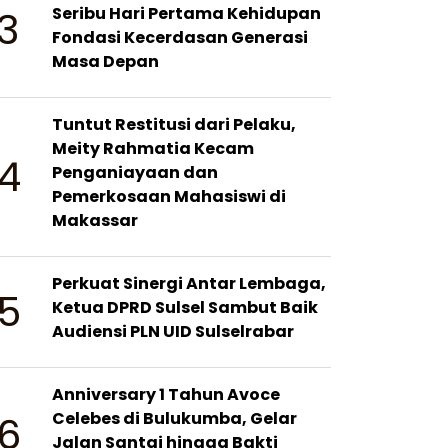
3
Seribu Hari Pertama Kehidupan
Fondasi Kecerdasan Generasi
Masa Depan
Tuntut Restitusi dari Pelaku,
Meity Rahmatia Kecam
4
Penganiayaan dan
Pemerkosaan Mahasiswi di
Makassar
Perkuat Sinergi Antar Lembaga,
5
Ketua DPRD Sulsel Sambut Baik
Audiensi PLN UID Sulselrabar
Anniversary 1 Tahun Avoce
6
Celebes di Bulukumba, Gelar
Jalan Santai hingga Bakti