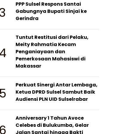
PPP Sulsel Respons Santai
3
Gabungnya Bupati Sinjai ke
Gerindra
Tuntut Restitusi dari Pelaku,
Meity Rahmatia Kecam
4
Penganiayaan dan
Pemerkosaan Mahasiswi di
Makassar
Perkuat Sinergi Antar Lembaga,
5
Ketua DPRD Sulsel Sambut Baik
Audiensi PLN UID Sulselrabar
Anniversary 1 Tahun Avoce
6
Celebes di Bulukumba, Gelar
Jalan Santai hingga Bakti