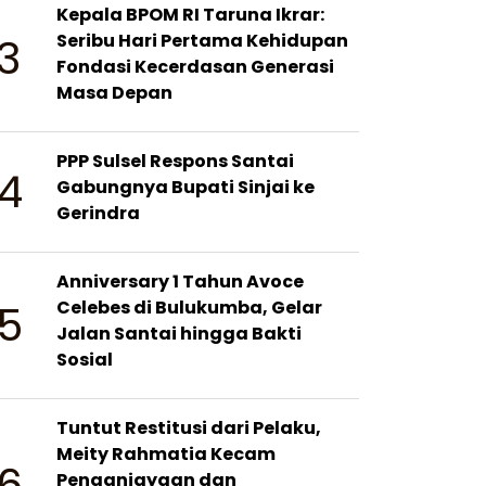
Kepala BPOM RI Taruna Ikrar:
3
Seribu Hari Pertama Kehidupan
Fondasi Kecerdasan Generasi
Masa Depan
PPP Sulsel Respons Santai
4
Gabungnya Bupati Sinjai ke
Gerindra
Anniversary 1 Tahun Avoce
5
Celebes di Bulukumba, Gelar
Jalan Santai hingga Bakti
Sosial
Tuntut Restitusi dari Pelaku,
Meity Rahmatia Kecam
6
Penganiayaan dan