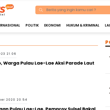
ERNASIONAL
POLITIK
EKONOMI
HUKUM & KRIMINAL
LA
P
023 21:06
 Warga Pulau Lae-Lae Aksi Parade Laut
er 2020 20:54
an Pulau Lae-Lae, Pemprov Sulsel Bakal