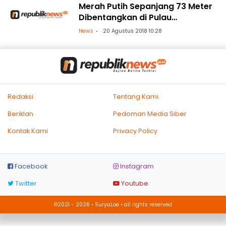
Merah Putih Sepanjang 73 Meter
Dibentangkan di Pulau
Tangkulara
News
20 Agustus 2018 10:28
Redaksi
Tentang Kami
Beriklan
Pedoman Media Siber
Kontak Kami
Privacy Policy
Facebook
Instagram
Twitter
Youtube
©2021 - 2026 • SuryaLoe • all rights reserved