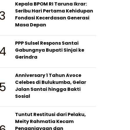
Kepala BPOM RI Taruna Ikrar:
3
Seribu Hari Pertama Kehidupan
Fondasi Kecerdasan Generasi
Masa Depan
PPP Sulsel Respons Santai
4
Gabungnya Bupati Sinjai ke
Gerindra
Anniversary 1 Tahun Avoce
5
Celebes di Bulukumba, Gelar
Jalan Santai hingga Bakti
Sosial
Tuntut Restitusi dari Pelaku,
Meity Rahmatia Kecam
6
Penganiayaan dan