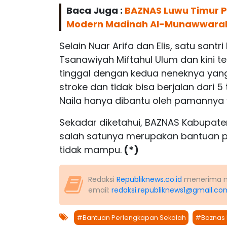
Baca Juga :
BAZNAS Luwu Timur Pe
Modern Madinah Al-Munawwara
Selain Nuar Arifa dan Elis, satu sant
Tsanawiyah Miftahul Ulum dan kini te
tinggal dengan kedua neneknya yang
stroke dan tidak bisa berjalan dari 
Naila hanya dibantu oleh pamannya 
Sekadar diketahui, BAZNAS Kabupate
salah satunya merupakan bantuan p
tidak mampu.
(*)
Redaksi
Republiknews.co.id
menerima nas
email:
redaksi.republiknews1@gmail.co
#Bantuan Perlengkapan Sekolah
#Baznas 