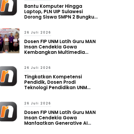
Bantu Komputer Hingga
Laptop, PLN UIP Sulawesi
Dorong Siswa SMPN 2 Bungku
Timur Melek Digital
26 Juli 2026
Dosen FIP UNM Latih Guru MAN
Insan Cendekia Gowa
Kembangkan Multimedia
Interaktif Berbasis Augmented
Reality
26 Juli 2026
Tingkatkan Kompetensi
Pendidik, Dosen Prodi
Teknologi Pendidikan UNM
Latih Guru MAN Insan Cendekia
Gowa Manfaatkan Generative
AI
26 Juli 2026
Dosen FIP UNM Latih Guru MAN
Insan Cendekia Gowa
Manfaatkan Generative AI
untuk Penyusunan Aset
Pembelajaran Digital Adaptif