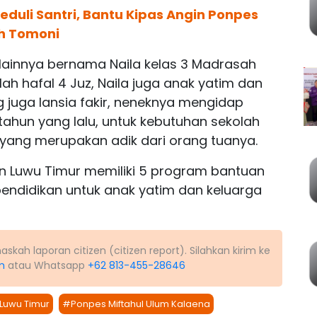
duli Santri, Bantu Kipas Angin Ponpes
h Tomoni
ri lainnya bernama Naila kelas 3 Madrasah
lah hafal 4 Juz, Naila juga anak yatim dan
 juga lansia fakir, neneknya mengidap
5 tahun yang lalu, untuk kebutuhan sekolah
yang merupakan adik dari orang tuanya.
n Luwu Timur memiliki 5 program bantuan
endidikan untuk anak yatim dan keluarga
kah laporan citizen (citizen report). Silahkan kirim ke
m
atau Whatsapp
+62 813-455-28646
Luwu Timur
#Ponpes Miftahul Ulum Kalaena