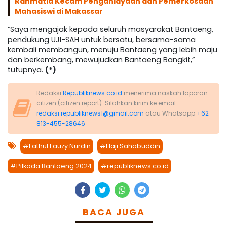
Rahmatia Kecam Penganiayaan dan Pemerkosaan
Mahasiswi di Makassar
“Saya mengajak kepada seluruh masyarakat Bantaeng,
pendukung UJI-SAH untuk bersatu, bersama-sama
kembali membangun, menuju Bantaeng yang lebih maju
dan berkembang, mewujudkan Bantaeng Bangkit,”
tutupnya.
(*)
Redaksi
Republiknews.co.id
menerima naskah laporan
citizen (citizen report). Silahkan kirim ke email:
redaksi.republiknews1@gmail.com
atau Whatsapp
+62
813-455-28646
#Fathul Fauzy Nurdin
#Haji Sahabuddin
#Pilkada Bantaeng 2024
#republiknews.co.id
BACA JUGA