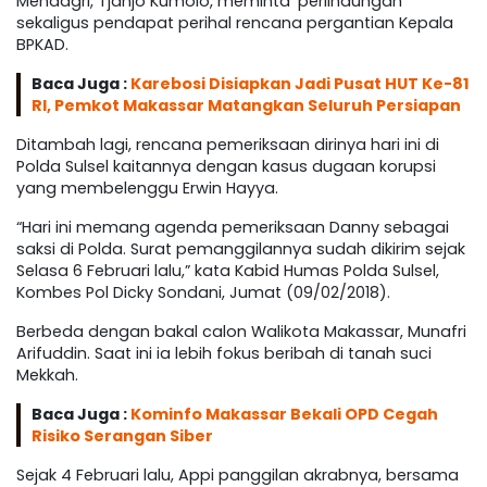
Mendagri, Tjahjo Kumolo, meminta ‘perlindungan’
sekaligus pendapat perihal rencana pergantian Kepala
BPKAD.
Baca Juga :
Karebosi Disiapkan Jadi Pusat HUT Ke-81
RI, Pemkot Makassar Matangkan Seluruh Persiapan
Ditambah lagi, rencana pemeriksaan dirinya hari ini di
Polda Sulsel kaitannya dengan kasus dugaan korupsi
yang membelenggu Erwin Hayya.
“Hari ini memang agenda pemeriksaan Danny sebagai
saksi di Polda. Surat pemanggilannya sudah dikirim sejak
Selasa 6 Februari lalu,” kata Kabid Humas Polda Sulsel,
Kombes Pol Dicky Sondani, Jumat (09/02/2018).
Berbeda dengan bakal calon Walikota Makassar, Munafri
Arifuddin. Saat ini ia lebih fokus beribah di tanah suci
Mekkah.
Baca Juga :
Kominfo Makassar Bekali OPD Cegah
Risiko Serangan Siber
Sejak 4 Februari lalu, Appi panggilan akrabnya, bersama