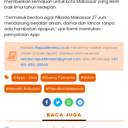
memberikan kemajuan untuk kota Makassar yang lebih
baik lima tahun kedepan.
“Termasuk berdoa agar Pilkada Makassar 27 Juni
mendatang berjalan aman, damai dan lancar tanpa
ada hambatan apapun,” ujar Ramli menirukan
pernyataan Appi.
Redaksi
Republiknews.co.id
menerima naskah laporan
citizen (citizen report). Silahkan kirim ke email:
redaksi.republiknews1@gmail.com
atau Whatsapp
+62
813-455-28646
#Appi - Cicu
#Danny Pomanto
#DIAmi
#Munafri Arifuddin
#Pilwalkot Makassar
BACA JUGA