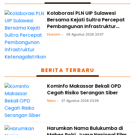
Kolaborasi PLN UIP Sulawesi
Bersama Kejati Sultra Percepat
Pembangunan Infrastruktur
Ketenagalistrikan
Ekonomi
05 Agustus 2026 20:07
BERITA TERBARU
Kominfo Makassar Bekali OPD
Cegah Risiko Serangan Siber
News
07 Agustus 2026 03:06
Harumkan Nama Bulukumba di
Mabes Polri, Juara Nasional Film