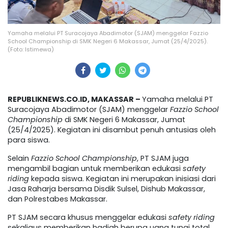
Yamaha melalui PT Suracojaya Abadimotor (SJAM) menggelar Fazzio
School Championship di SMK Negeri 6 Makassar, Jumat (25/4/2025).
(Foto: Istimewa)
REPUBLIKNEWS.CO.ID, MAKASSAR –
Yamaha melalui PT
Suracojaya Abadimotor (SJAM) menggelar
Fazzio School
Championship
di SMK Negeri 6 Makassar, Jumat
(25/4/2025). Kegiatan ini disambut penuh antusias oleh
para siswa.
Selain
Fazzio School Championship
, PT SJAM juga
mengambil bagian untuk memberikan edukasi
safety
riding
kepada siswa. Kegiatan ini merupakan inisiasi dari
Jasa Raharja bersama Disdik Sulsel, Dishub Makassar,
dan Polrestabes Makassar.
PT SJAM secara khusus menggelar edukasi
safety riding
sekaligus memberikan hadiah berupa uang tunai total