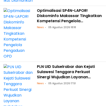
Optimalisasi SP4N-LAPOR!
Diskominfo Makassar Tingkatkan
Kompetensi Pengelola
Pengaduan OPD
News
05 Agustus 2026 18:18
PLN UID Sulselrabar dan Kejati
Sulawesi Tenggara Perkuat
Sinergi Wujudkan Layanan
Kelistrikan Andal dengan
News
05 Agustus 2026 17:51
Penguatan Pendampingan
Hukum