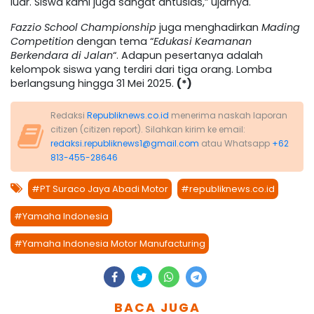
luar. Siswa kami juga sangat antusias,” ujarnya.
Fazzio School Championship
juga menghadirkan
Mading
Competition
dengan tema “
Edukasi Keamanan
Berkendara di Jalan
“. Adapun pesertanya adalah
kelompok siswa yang terdiri dari tiga orang. Lomba
berlangsung hingga 31 Mei 2025.
(*)
Redaksi
Republiknews.co.id
menerima naskah laporan
citizen (citizen report). Silahkan kirim ke email:
redaksi.republiknews1@gmail.com
atau Whatsapp
+62
813-455-28646
#PT Suraco Jaya Abadi Motor
#republiknews.co.id
#Yamaha Indonesia
#Yamaha Indonesia Motor Manufacturing
BACA JUGA