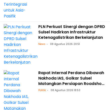
PLN Perkuat Sinergi dengan DPRD
Sulsel Hadirkan Infrastruktur
Ketenagalistrikan Berkelanjutan
News
08 Agustus 2026 20:51
Rapat Internal Perdana Dibawah
Nakhoda IAS, Golkar Sulsel
Matangkan Persiapan Roadshow
ke Daerah
Politik
08 Agustus 2026 18:53