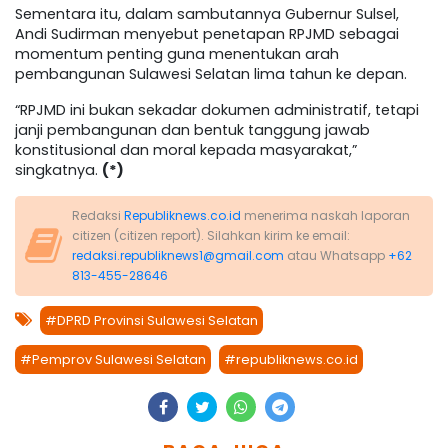
Sementara itu, dalam sambutannya Gubernur Sulsel,
Andi Sudirman menyebut penetapan RPJMD sebagai
momentum penting guna menentukan arah
pembangunan Sulawesi Selatan lima tahun ke depan.
“RPJMD ini bukan sekadar dokumen administratif, tetapi
janji pembangunan dan bentuk tanggung jawab
konstitusional dan moral kepada masyarakat,”
singkatnya.
(*)
Redaksi
Republiknews.co.id
menerima naskah laporan
citizen (citizen report). Silahkan kirim ke email:
redaksi.republiknews1@gmail.com
atau Whatsapp
+62
813-455-28646
#DPRD Provinsi Sulawesi Selatan
#Pemprov Sulawesi Selatan
#republiknews.co.id