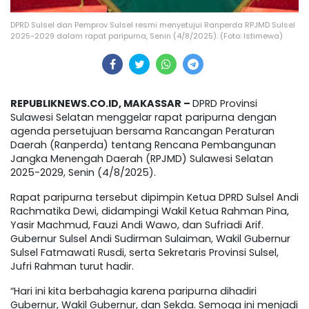
DPRD Sulsel dan Pemprov Sulsel resmi menyetujui Ranperda RPJMD Sulsel
2025-2029 dalam rapat paripurna, Senin (4/8/2025). (Foto: Istimewa)
REPUBLIKNEWS.CO.ID, MAKASSAR –
DPRD Provinsi
Sulawesi Selatan menggelar rapat paripurna dengan
agenda persetujuan bersama Rancangan Peraturan
Daerah (Ranperda) tentang Rencana Pembangunan
Jangka Menengah Daerah (RPJMD) Sulawesi Selatan
2025-2029, Senin (4/8/2025).
Rapat paripurna tersebut dipimpin Ketua DPRD Sulsel Andi
Rachmatika Dewi, didampingi Wakil Ketua Rahman Pina,
Yasir Machmud, Fauzi Andi Wawo, dan Sufriadi Arif.
Gubernur Sulsel Andi Sudirman Sulaiman, Wakil Gubernur
Sulsel Fatmawati Rusdi, serta Sekretaris Provinsi Sulsel,
Jufri Rahman turut hadir.
“Hari ini kita berbahagia karena paripurna dihadiri
Gubernur, Wakil Gubernur, dan Sekda. Semoga ini menjadi