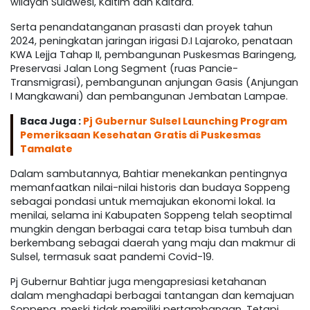
wilayah Sulawesi, Kaltim dan Kaltara.
Serta penandatanganan prasasti dan proyek tahun
2024, peningkatan jaringan irigasi D.I Lajaroko, penataan
KWA Lejja Tahap II, pembangunan Puskesmas Baringeng,
Preservasi Jalan Long Segment (ruas Pancie-
Transmigrasi), pembangunan anjungan Gasis (Anjungan
I Mangkawani) dan pembangunan Jembatan Lampae.
Baca Juga :
Pj Gubernur Sulsel Launching Program
Pemeriksaan Kesehatan Gratis di Puskesmas
Tamalate
Dalam sambutannya, Bahtiar menekankan pentingnya
memanfaatkan nilai-nilai historis dan budaya Soppeng
sebagai pondasi untuk memajukan ekonomi lokal. Ia
menilai, selama ini Kabupaten Soppeng telah seoptimal
mungkin dengan berbagai cara tetap bisa tumbuh dan
berkembang sebagai daerah yang maju dan makmur di
Sulsel, termasuk saat pandemi Covid-19.
Pj Gubernur Bahtiar juga mengapresiasi ketahanan
dalam menghadapi berbagai tantangan dan kemajuan
Soppeng, meski tidak memiliki pertambangan. Tetapi