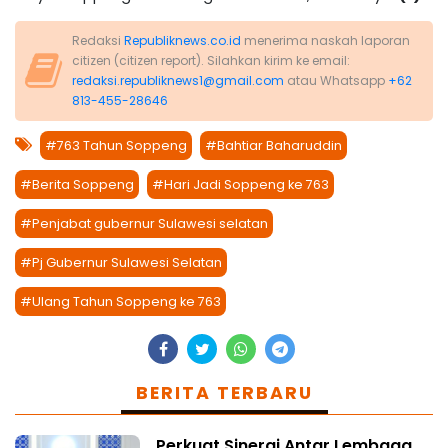
Redaksi
Republiknews.co.id
menerima naskah laporan
citizen (citizen report). Silahkan kirim ke email:
redaksi.republiknews1@gmail.com
atau Whatsapp
+62
813-455-28646
#763 Tahun Soppeng
#Bahtiar Baharuddin
#Berita Soppeng
#Hari Jadi Soppeng ke 763
#Penjabat gubernur Sulawesi selatan
#Pj Gubernur Sulawesi Selatan
#Ulang Tahun Soppeng ke 763
BERITA TERBARU
Perkuat Sinergi Antar Lembaga,