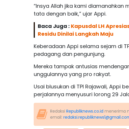
“Insya Allah jika kami diamanahkan m
tata dengan baik,” ujar Appi.
Baca Juga :
Kapusdal LH Apresia
Residu Dinilai Langkah Maju
Keberadaan Appi selama sejam di TP
pedagang dan pengunjung.
Mereka tampak antusias mendengar 
unggulannya yang pro rakyat.
Usai blusukan di TPI Rajawali, App
perjalannya menyusuri lorong 29 Jala
Redaksi
Republiknews.co.id
menerima nas
email:
redaksi.republiknews1@gmail.co