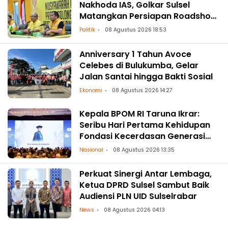
Nakhoda IAS, Golkar Sulsel
Matangkan Persiapan Roadshow
ke Daerah
Politik
08 Agustus 2026 18:53
Anniversary 1 Tahun Avoce
Celebes di Bulukumba, Gelar
Jalan Santai hingga Bakti Sosial
Ekonomi
08 Agustus 2026 14:27
Kepala BPOM RI Taruna Ikrar:
Seribu Hari Pertama Kehidupan
Fondasi Kecerdasan Generasi
Masa Depan
Nasional
08 Agustus 2026 13:35
Perkuat Sinergi Antar Lembaga,
Ketua DPRD Sulsel Sambut Baik
Audiensi PLN UID Sulselrabar
News
08 Agustus 2026 04:13