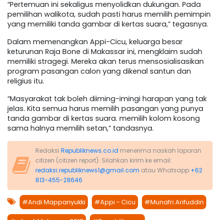
“Pertemuan ini sekaligus menyolidkan dukungan. Pada
pemilihan walikota, sudah pasti harus memilih pemimpin
yang memiliki tanda gambar di kertas suara,” tegasnya.
Dalam memenangkan Appi-Cicu, keluarga besar
keturunan Raja Bone di Makassar ini, mengklaim sudah
memiliki stragegi. Mereka akan terus mensosialisasikan
program pasangan calon yang dikenal santun dan
religius itu.
“Masyarakat tak boleh diiming-imingi harapan yang tak
jelas. Kita semua harus memilih pasangan yang punya
tanda gambar di kertas suara. memilih kolom kosong
sama halnya memilih setan,” tandasnya.
Redaksi
Republiknews.co.id
menerima naskah laporan
citizen (citizen report). Silahkan kirim ke email:
redaksi.republiknews1@gmail.com
atau Whatsapp
+62
813-455-28646
#Andi Mappanyukki
#Appi - Cicu
#Munafri Arifuddin