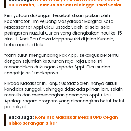
Bulukumba, Gelar Jalan Santai hingga Bakti Sosial
Pernyataan dukungan tersebut disampaikan oleh
Koordinator Tim Pejuang Masyarakat Marginal Kota
Makassar for Appi Cicu, Ustadz Saleh, di sela-sela
peringatan Nuzulul Qur’an yang dirangkaikan haul ke-15
alm. H. Andi Bau Sawa Mappanyukki di jalan Kumala,
beberapa hari lalu.
“Kami turut mengundang Pak Appi, sekaligus bertemu
dengan sejumlah keturunan raja-raja Bone. Ini
menandakan dukungan kepada Appi-Cicu sudah
sangat jelas,” ungkapnya.
Pilkada Makassar ini, lanjut Ustadz Saleh, hanya diikuti
kandidat tunggal. Sehingga tidak ada pilihan lain, selain
memilih dan memenangkan pasangan Appi-Cicu.
Apalagi, ragam program yang dicanangkan betul-betul
pro rakyat.
Baca Juga :
Kominfo Makassar Bekali OPD Cegah
Risiko Serangan Siber