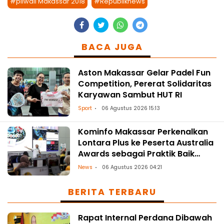
#pilwali Makassar 2018
#Republiknews
BACA JUGA
Aston Makassar Gelar Padel Fun
Competition, Pererat Solidaritas
Karyawan Sambut HUT RI
Sport
06 Agustus 2026 15:13
Kominfo Makassar Perkenalkan
Lontara Plus ke Peserta Australia
Awards sebagai Praktik Baik
Transformasi Digital
News
06 Agustus 2026 04:21
BERITA TERBARU
Rapat Internal Perdana Dibawah