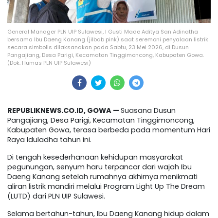
General Manager PLN UIP Sulawesi, I Gusti Made Aditya San Adinatha
bersama Ibu Daeng Kanang (jilbab pink) saat seremoni penyalaan listrik
secara simbolis dilaksanakan pada Sabtu, 23 Mei 2026, di Dusun
Pangajiang, Desa Parigi, Kecamatan Tinggimoncong, Kabupaten Gowa.
(Dok. Humas PLN UIP Sulawesi)
REPUBLIKNEWS.CO.ID, GOWA —
Suasana Dusun
Pangajiang, Desa Parigi, Kecamatan Tinggimoncong,
Kabupaten Gowa, terasa berbeda pada momentum Hari
Raya Iduladha tahun ini.
Di tengah kesederhanaan kehidupan masyarakat
pegunungan, senyum haru terpancar dari wajah Ibu
Daeng Kanang setelah rumahnya akhirnya menikmati
aliran listrik mandiri melalui Program Light Up The Dream
(LUTD) dari PLN UIP Sulawesi.
Selama bertahun-tahun, Ibu Daeng Kanang hidup dalam