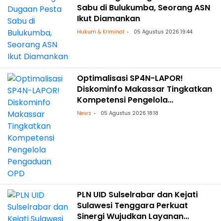
Sabu di Bulukumba, Seorang ASN
Ikut Diamankan
Hukum & Kriminal
05 Agustus 2026 19:44
Optimalisasi SP4N-LAPOR!
Diskominfo Makassar Tingkatkan
Kompetensi Pengelola
Pengaduan OPD
News
05 Agustus 2026 18:18
PLN UID Sulselrabar dan Kejati
Sulawesi Tenggara Perkuat
Sinergi Wujudkan Layanan