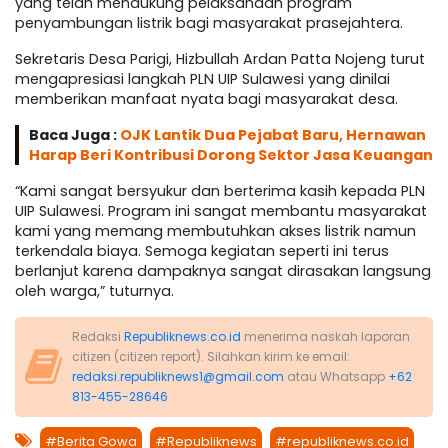
yang telah mendukung pelaksanaan program
penyambungan listrik bagi masyarakat prasejahtera.
Sekretaris Desa Parigi, Hizbullah Ardan Patta Nojeng turut
mengapresiasi langkah PLN UIP Sulawesi yang dinilai
memberikan manfaat nyata bagi masyarakat desa.
Baca Juga :
OJK Lantik Dua Pejabat Baru, Hernawan
Harap Beri Kontribusi Dorong Sektor Jasa Keuangan
“Kami sangat bersyukur dan berterima kasih kepada PLN
UIP Sulawesi. Program ini sangat membantu masyarakat
kami yang memang membutuhkan akses listrik namun
terkendala biaya. Semoga kegiatan seperti ini terus
berlanjut karena dampaknya sangat dirasakan langsung
oleh warga,” tuturnya.
Redaksi
Republiknews.co.id
menerima naskah laporan
citizen (citizen report). Silahkan kirim ke email:
redaksi.republiknews1@gmail.com
atau Whatsapp
+62
813-455-28646
#Berita Gowa
#Republiknews
#republiknews.co.id