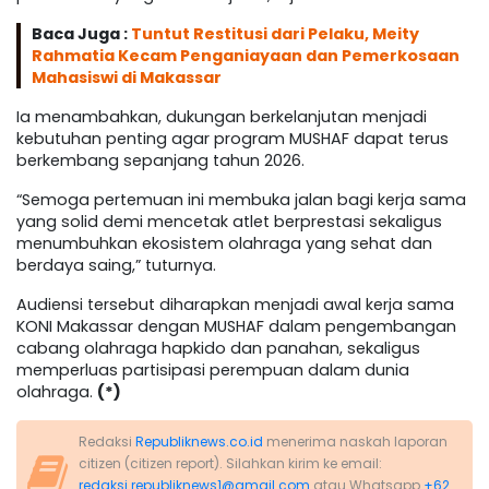
Baca Juga :
Tuntut Restitusi dari Pelaku, Meity
Rahmatia Kecam Penganiayaan dan Pemerkosaan
Mahasiswi di Makassar
Ia menambahkan, dukungan berkelanjutan menjadi
kebutuhan penting agar program MUSHAF dapat terus
berkembang sepanjang tahun 2026.
“Semoga pertemuan ini membuka jalan bagi kerja sama
yang solid demi mencetak atlet berprestasi sekaligus
menumbuhkan ekosistem olahraga yang sehat dan
berdaya saing,” tuturnya.
Audiensi tersebut diharapkan menjadi awal kerja sama
KONI Makassar dengan MUSHAF dalam pengembangan
cabang olahraga hapkido dan panahan, sekaligus
memperluas partisipasi perempuan dalam dunia
olahraga.
(*)
Redaksi
Republiknews.co.id
menerima naskah laporan
citizen (citizen report). Silahkan kirim ke email:
redaksi.republiknews1@gmail.com
atau Whatsapp
+62