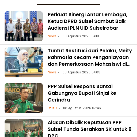
Perkuat Sinergi Antar Lembaga,
Ketua DPRD Sulsel Sambut Baik
Audiensi PLN UID Sulselrabar
News
08 Agustus 2026 04:13
Tuntut Restitusi dari Pelaku, Meity
Rahmatia Kecam Penganiayaan
dan Pemerkosaan Mahasiswi di
Makassar
News
08 Agustus 2026 04:03
PPP Sulsel Respons Santai
Gabungnya Bupati Sinjai ke
Gerindra
Politik
08 Agustus 2026 03:46
Alasan Dibalik Keputusan PPP
Sulsel Tunda Serahkan SK untuk 8
DPC