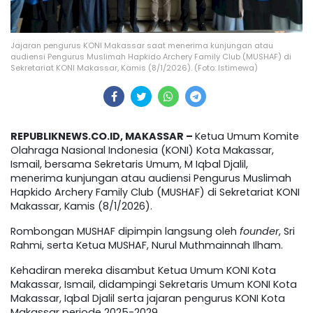
Jajaran pengurus KONI Makassar saat menerima kunjungan atau
audiensi Pengurus Muslimah Hapkido Archery Family Club (MUSHAF) di
Sekretariat KONI Makassar, Kamis (8/1/2026). (Foto: Istimewa)
REPUBLIKNEWS.CO.ID, MAKASSAR –
Ketua Umum Komite
Olahraga Nasional Indonesia (KONI) Kota Makassar,
Ismail, bersama Sekretaris Umum, M Iqbal Djalil,
menerima kunjungan atau audiensi Pengurus Muslimah
Hapkido Archery Family Club (MUSHAF) di Sekretariat KONI
Makassar, Kamis (8/1/2026).
Rombongan MUSHAF dipimpin langsung oleh
founder
, Sri
Rahmi, serta Ketua MUSHAF, Nurul Muthmainnah Ilham.
Kehadiran mereka disambut Ketua Umum KONI Kota
Makassar, Ismail, didampingi Sekretaris Umum KONI Kota
Makassar, Iqbal Djalil serta jajaran pengurus KONI Kota
Makassar periode 2025-2029.