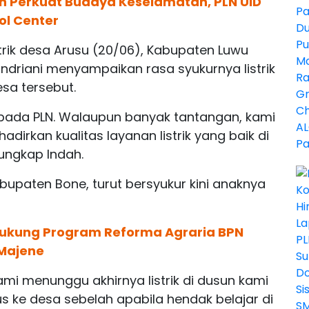
 Perkuat Budaya Keselamatan, PLN UID
ol Center
trik desa Arusu (20/06), Kabupaten Luwu
 Indriani menyampaikan rasa syukurnya listrik
esa tersebut.
pada PLN. Walaupun banyak tantangan, kami
dirkan kualitas layanan listrik yang baik di
 ungkap Indah.
upaten Bone, turut bersyukur kini anaknya
 Dukung Program Reforma Agraria BPN
Majene
ami menunggu akhirnya listrik di dusun kami
 ke desa sebelah apabila hendak belajar di