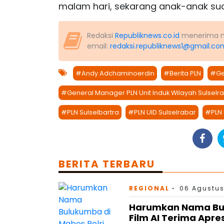
malam hari, sekarang anak-anak suda
Redaksi
Republiknews.co.id
menerima nas
email:
redaksi.republiknews1@gmail.co
#Andy Adchaminoerdin
#Berita PLN
#Ge
#General Manager PLN Unit Induk Wilayah Sulselr
#PLN Sulselbartra
#PLN UID Sulselrabar
#PLN 
BERITA TERBARU
REGIONAL
06 Agustus
Harumkan Nama Bulu
Film AI Terima Apre