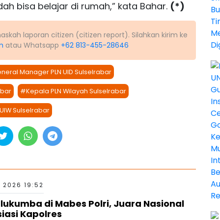
h bisa belajar di rumah,” kata Bahar.
(*)
kah laporan citizen (citizen report). Silahkan kirim ke
m
atau Whatsapp
+62 813-455-28646
neral Manager PLN UID Sulselrabar
abar
#Kepala PLN Wilayah Sulselrabar
UIW Sulselrabar
 2026 19:52
kumba di Mabes Polri, Juara Nasional
siasi Kapolres