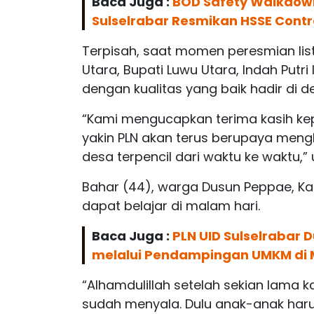
Baca Juga :
BOD Safety Walkdown
Sulselrabar Resmikan HSSE Contr
Terpisah, saat momen peresmian lis
Utara, Bupati Luwu Utara, Indah Putri
dengan kualitas yang baik hadir di d
“Kami mengucapkan terima kasih ke
yakin PLN akan terus berupaya mengha
desa terpencil dari waktu ke waktu,”
Bahar (44), warga Dusun Peppae, Kab
dapat belajar di malam hari.
Baca Juga :
PLN UID Sulselrabar
melalui Pendampingan UMKM di 
“Alhamdulillah setelah sekian lama k
sudah menyala. Dulu anak-anak harus