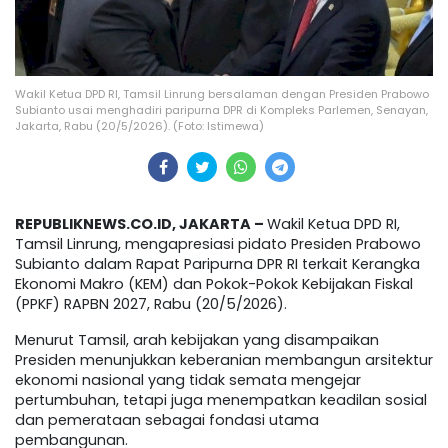
Wakil Ketua DPD RI, Tamsil Linrung bersalaman dengan Presiden Prabowo
Subianto usai menghadiri paripurna DPR di Kompleks Parlemen, Senayan,
Jakarta, Rabu (20/5/2026). (Foto: Istimewa)
REPUBLIKNEWS.CO.ID, JAKARTA –
Wakil Ketua DPD RI,
Tamsil Linrung, mengapresiasi pidato Presiden Prabowo
Subianto dalam Rapat Paripurna DPR RI terkait Kerangka
Ekonomi Makro (KEM) dan Pokok-Pokok Kebijakan Fiskal
(PPKF) RAPBN 2027, Rabu (20/5/2026).
Menurut Tamsil, arah kebijakan yang disampaikan
Presiden menunjukkan keberanian membangun arsitektur
ekonomi nasional yang tidak semata mengejar
pertumbuhan, tetapi juga menempatkan keadilan sosial
dan pemerataan sebagai fondasi utama
pembangunan.