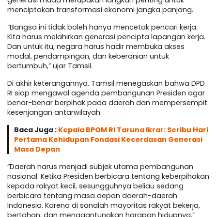
generasi muda merupakan langkah penting untuk
menciptakan transformasi ekonomi jangka panjang.
“Bangsa ini tidak boleh hanya mencetak pencari kerja.
Kita harus melahirkan generasi pencipta lapangan kerja.
Dan untuk itu, negara harus hadir membuka akses
modal, pendampingan, dan keberanian untuk
bertumbuh,” ujar Tamsil.
Di akhir keterangannya, Tamsil menegaskan bahwa DPD
RI siap mengawal agenda pembangunan Presiden agar
benar-benar berpihak pada daerah dan mempersempit
kesenjangan antarwilayah.
Baca Juga :
Kepala BPOM RI Taruna Ikrar: Seribu Hari
Pertama Kehidupan Fondasi Kecerdasan Generasi
Masa Depan
“Daerah harus menjadi subjek utama pembangunan
nasional. Ketika Presiden berbicara tentang keberpihakan
kepada rakyat kecil, sesungguhnya beliau sedang
berbicara tentang masa depan daerah-daerah
Indonesia. Karena di sanalah mayoritas rakyat bekerja,
bertahan, dan menggantungkan harapan hidupnya,”