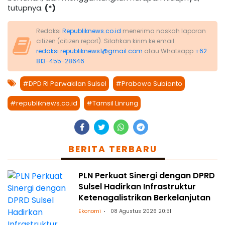
tutupnya.
(*)
Redaksi
Republiknews.co.id
menerima naskah laporan
citizen (citizen report). Silahkan kirim ke email:
redaksi.republiknews1@gmail.com
atau Whatsapp
+62
813-455-28646
#DPD RI Perwakilan Sulsel
#Prabowo Subianto
#republiknews.co.id
#Tamsil Linrung
BERITA TERBARU
PLN Perkuat Sinergi dengan DPRD
Sulsel Hadirkan Infrastruktur
Ketenagalistrikan Berkelanjutan
Ekonomi
08 Agustus 2026 20:51