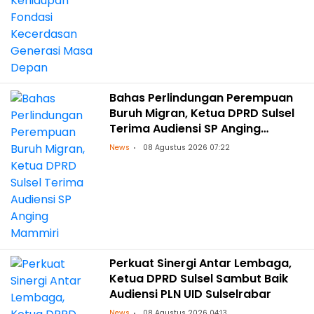
Bahas Perlindungan Perempuan
Buruh Migran, Ketua DPRD Sulsel
Terima Audiensi SP Anging
Mammiri
News
08 Agustus 2026 07:22
Perkuat Sinergi Antar Lembaga,
Ketua DPRD Sulsel Sambut Baik
Audiensi PLN UID Sulselrabar
News
08 Agustus 2026 04:13