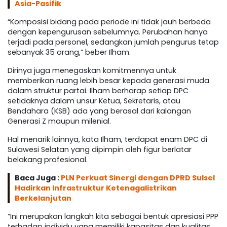
Asia-Pasifik
“Komposisi bidang pada periode ini tidak jauh berbeda
dengan kepengurusan sebelumnya. Perubahan hanya
terjadi pada personel, sedangkan jumlah pengurus tetap
sebanyak 35 orang,” beber Ilham.
Dirinya juga menegaskan komitmennya untuk
memberikan ruang lebih besar kepada generasi muda
dalam struktur partai. Ilham berharap setiap DPC
setidaknya dalam unsur Ketua, Sekretaris, atau
Bendahara (KSB) ada yang berasal dari kalangan
Generasi Z maupun milenial.
Hal menarik lainnya, kata Ilham, terdapat enam DPC di
Sulawesi Selatan yang dipimpin oleh figur berlatar
belakang profesional.
Baca Juga :
PLN Perkuat Sinergi dengan DPRD Sulsel
Hadirkan Infrastruktur Ketenagalistrikan
Berkelanjutan
“Ini merupakan langkah kita sebagai bentuk apresiasi PPP
terhadap individu yang memiliki kapasitas dan kualitas