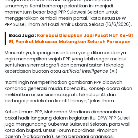
umumnya. Kami berharap pelantikan ini menjadi
momentum besar bagi PPP Sulawesi Selatan untuk
menggerakkan kembali mesin partai,” kata Ketua DPW
PPP Sulsel, Ilham Ari Fauzi Amir Uskara, Selasa (16/6/2026).
Baca Juga :
Karebosi Disiapkan Jadi Pusat HUT Ke-81
RI, Pemkot Makassar Matangkan Seluruh Persiapan
Menurutnya, kepengurusan baru yang dikomandoinya
ingin menampilkan wajah PPP yang lebih segar melalui
sentuhan sinematografi dan pemanfaatan teknologi
kecerdasan buatan atau
artificial intelligence
(AI).
“Kami ingin memperlihatkan gambaran PPP dibawah
komando generasi muda. Karena itu, konsep acara akan
melibatkan unsur sinematografi, teknologi AI, dan
berbagai pendekatan kreatif lainnya,” jelas Ilham.
Ketua Umum PPP, Muhamad Mardiono direncanakan
bakal hadir langsung dalam kegiatan itu. DPW PPP Sulsel
juga mengundang Gubernur Sulawesi Selatan, para wali
kota dan bupati, unsur Forum Koordinasi Pimpinan
Daerah (Forkopimda), serta berbagai organisasi