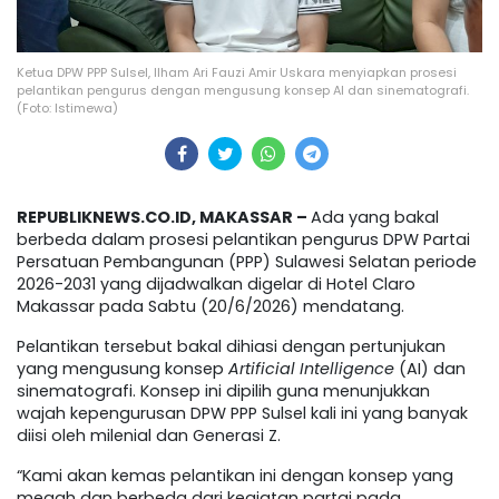
Ketua DPW PPP Sulsel, Ilham Ari Fauzi Amir Uskara menyiapkan prosesi
pelantikan pengurus dengan mengusung konsep AI dan sinematografi.
(Foto: Istimewa)
REPUBLIKNEWS.CO.ID, MAKASSAR –
Ada yang bakal
berbeda dalam prosesi pelantikan pengurus DPW Partai
Persatuan Pembangunan (PPP) Sulawesi Selatan periode
2026-2031 yang dijadwalkan digelar di Hotel Claro
Makassar pada Sabtu (20/6/2026) mendatang.
Pelantikan tersebut bakal dihiasi dengan pertunjukan
yang mengusung konsep
Artificial Intelligence
(AI) dan
sinematografi. Konsep ini dipilih guna menunjukkan
wajah kepengurusan DPW PPP Sulsel kali ini yang banyak
diisi oleh milenial dan Generasi Z.
“Kami akan kemas pelantikan ini dengan konsep yang
megah dan berbeda dari kegiatan partai pada