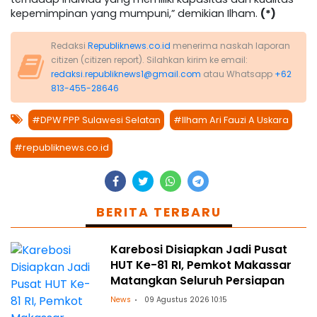
kepemimpinan yang mumpuni,” demikian Ilham.
(*)
Redaksi
Republiknews.co.id
menerima naskah laporan
citizen (citizen report). Silahkan kirim ke email:
redaksi.republiknews1@gmail.com
atau Whatsapp
+62
813-455-28646
#DPW PPP Sulawesi Selatan
#Ilham Ari Fauzi A Uskara
#republiknews.co.id
BERITA TERBARU
Karebosi Disiapkan Jadi Pusat
HUT Ke-81 RI, Pemkot Makassar
Matangkan Seluruh Persiapan
News
09 Agustus 2026 10:15