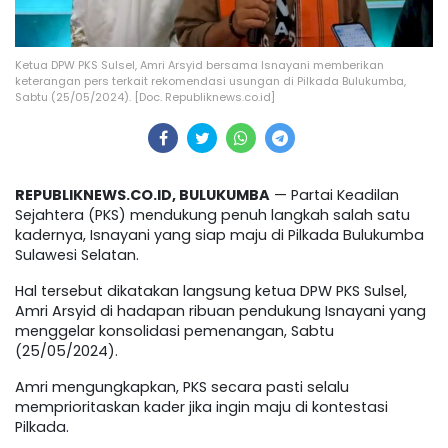
Ketua DPW PKS Sulsel, Amri Arsyid bersama Isnayani memberikan
keterangan pers terkait rekomendasi usungan di Pilkada Bulukumba,
Sabtu (25/05/2024). [Doc. Republiknews.co.id]
REPUBLIKNEWS.CO.ID, BULUKUMBA
— Partai Keadilan
Sejahtera (PKS) mendukung penuh langkah salah satu
kadernya, Isnayani yang siap maju di Pilkada Bulukumba
Sulawesi Selatan.
Hal tersebut dikatakan langsung ketua DPW PKS Sulsel,
Amri Arsyid di hadapan ribuan pendukung Isnayani yang
menggelar konsolidasi pemenangan, Sabtu
(25/05/2024).
Amri mengungkapkan, PKS secara pasti selalu
memprioritaskan kader jika ingin maju di kontestasi
Pilkada.