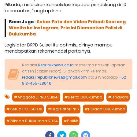
Pilkada, melalukan konsolidasi kepada pendukung di 10
kecamatan,” ungkap Isna.
Baca Juga :
Sebar Foto dan Video Pribadi Seorang
Wanita ke Instagram, Pria Ini Diamankan Polisi di
Bulukumba
Legislator DRPD Sulsel itu optimis, dirinya mampu
mendapatkan rekomendasi partainya.
Redaksi
Republiknews.co.id
menerima naskah laporan
citizen (citizen report). Silahkan kirim ke email:
redaksi.republiknews1@gmail.com
atau Whatsapp
+62
813-455-28646
#Anggota DPRD Sulsel
#Berita Bulukumba
#Isnayani
#Ketua PKS Sulsel
#Legislator PKS
#Pilkada Bulukumba
#Pilkada Bulukumba 2024
#Politik