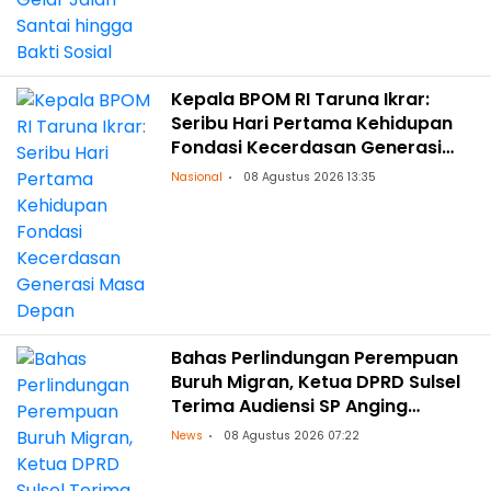
Kepala BPOM RI Taruna Ikrar:
Seribu Hari Pertama Kehidupan
Fondasi Kecerdasan Generasi
Masa Depan
Nasional
08 Agustus 2026 13:35
Bahas Perlindungan Perempuan
Buruh Migran, Ketua DPRD Sulsel
Terima Audiensi SP Anging
Mammiri
News
08 Agustus 2026 07:22