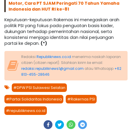
Motor, Cara PT SJAM Peringati 70 Tahun Yamaha
Indonesia dan HUT RI ke-81
Keputusan-keputusan Rakernas ini menegaskan arah
politik PSI yang fokus pada penguatan basis kader,
dukungan terhadap pemerintahan nasional, serta
konsistensi menjaga identitas dan nilai perjuangan
partai ke depan.
(*)
Redaksi
Republiknews.co.id
menerima naskah laporan
citizen (citizen report). Silahkan kirim ke email:
redaksi.republiknews1@gmail.com
atau Whatsapp
+62
813-455-28646
#DPW PSI Sulawesi Selatan
#Partai Solidaritas Indonesia
#Rakernas PSI
#republiknews.co.id