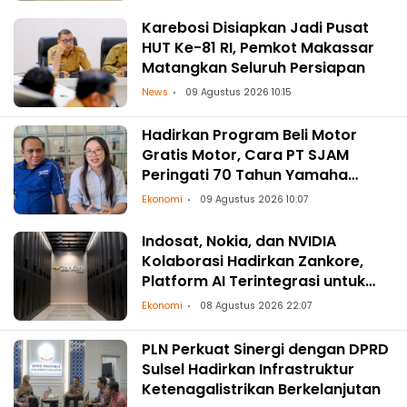
Karebosi Disiapkan Jadi Pusat
HUT Ke-81 RI, Pemkot Makassar
Matangkan Seluruh Persiapan
News
09 Agustus 2026 10:15
Hadirkan Program Beli Motor
Gratis Motor, Cara PT SJAM
Peringati 70 Tahun Yamaha
Indonesia dan HUT RI ke-81
Ekonomi
09 Agustus 2026 10:07
Indosat, Nokia, dan NVIDIA
Kolaborasi Hadirkan Zankore,
Platform AI Terintegrasi untuk
Asia-Pasifik
Ekonomi
08 Agustus 2026 22:07
PLN Perkuat Sinergi dengan DPRD
Sulsel Hadirkan Infrastruktur
Ketenagalistrikan Berkelanjutan