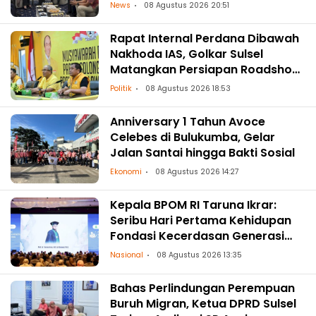
News
08 Agustus 2026 20:51
Rapat Internal Perdana Dibawah
Nakhoda IAS, Golkar Sulsel
Matangkan Persiapan Roadshow
ke Daerah
Politik
08 Agustus 2026 18:53
Anniversary 1 Tahun Avoce
Celebes di Bulukumba, Gelar
Jalan Santai hingga Bakti Sosial
Ekonomi
08 Agustus 2026 14:27
Kepala BPOM RI Taruna Ikrar:
Seribu Hari Pertama Kehidupan
Fondasi Kecerdasan Generasi
Masa Depan
Nasional
08 Agustus 2026 13:35
Bahas Perlindungan Perempuan
Buruh Migran, Ketua DPRD Sulsel