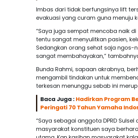
Imbas dari tidak berfungsinya lift te
evakuasi yang curam guna menuju k
“Saya juga sempat mencoba naik di la
tentu sangat menyulitkan pasien, k
Sedangkan orang sehat saja ngos-ngo
sangat membahayakan,” tambahnya
Bunda Rahmi, sapaan akrabnya, berh
mengambil tindakan untuk membenahi f
terkesan menunggu sebab ini merupa
Baca Juga :
Hadirkan Program Bel
Peringati 70 Tahun Yamaha Indon
“Saya sebagai anggota DPRD Sulsel d
masyarakat konstituen saya berhara
utama. Kan kasihan masyarakat kalau 