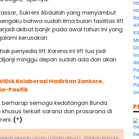
akassar, Sukreni Abdullah yang menyambut
engaku bahwa sudah lima bulan fasilitas lift
erjadi akibat banjir pada awal tahun ini yang
alami kerusakan.
 penyedia lift. Karena ini lift tua jadi
i dijanji minggu depan sudah ada dan akan
NVIDIA Kolaborasi Hadirkan Zankore,
ia-Pasifik
ntu berharap semoga kedatangan Bunda
P
 khusus terkait sarana dan prasarana di
reni.
(*)
kah laporan citizen (citizen report). Silahkan kirim ke