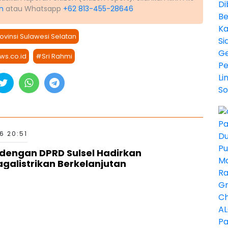
m
atau Whatsapp
+62 813-455-28646
vinsi Sulawesi Selatan
ws.co.id
#Sri Rahmi
6 20:51
 dengan DPRD Sulsel Hadirkan
agalistrikan Berkelanjutan