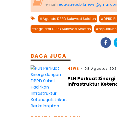
email:
redaksi.republiknews1@gmail.co
#Agenda DPRD Sulawesi Selatan
#DPRD Pro
#Legislator DPRD Sulawesi Selatan
#republikne
BACA JUGA
NEWS
08 Agustus 202
PLN Perkuat Sinergi
Infrastruktur Keten