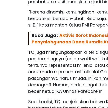
perubahan masih mungkin terjadi hi
“Karena dinamis, kemungkinan-kemun
berpotensi berubah-ubah. Bisa saja, 
si B,” kata mantan Ketua PMI Parepare
Baca Juga :
Aktivis Sorot Indone
Penyalahgunaan Dana Rumdis K
TQ juga mengungkapkan kriteria figu
pendampingnya (calon wakil wali kot
tentunya representasi milenial ata
anak muda representasi milenial Gen
pasangannya harus muda. Ini kan 
demografi. Namun, perlu diingat, be
beber Ketua IKA Unhas Parepare ini.
Soal koalisi, TQ menjelaskan bahwa K