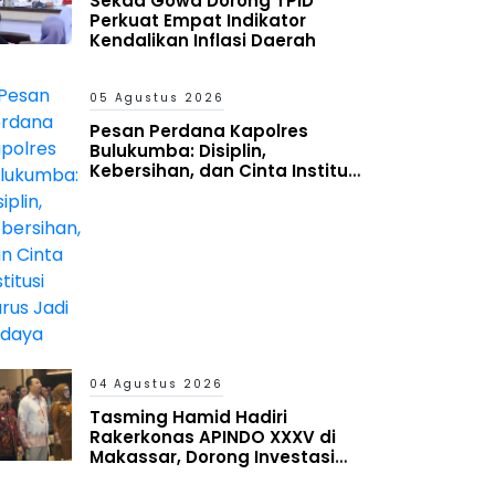
Sekda Gowa Dorong TPID
Perkuat Empat Indikator
Kendalikan Inflasi Daerah
05 Agustus 2026
Pesan Perdana Kapolres
Bulukumba: Disiplin,
Kebersihan, dan Cinta Institusi
Harus Jadi Budaya
04 Agustus 2026
Tasming Hamid Hadiri
Rakerkonas APINDO XXXV di
Makassar, Dorong Investasi
dan UMKM Parepare Tembus