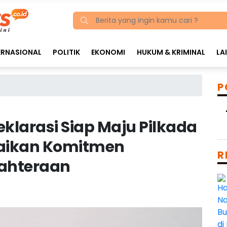
ERNASIONAL
POLITIK
EKONOMI
HUKUM & KRIMINAL
LA
P
klarasi Siap Maju Pilkada
paikan Komitmen
R
ahteraan