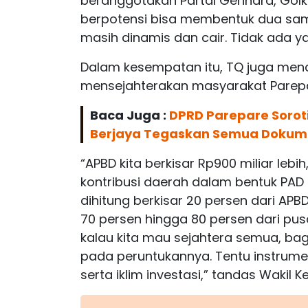
beranggotakan Partai Gerindra, Golk
berpotensi bisa membentuk dua sam
masih dinamis dan cair. Tidak ada ya
Dalam kesempatan itu, TQ juga me
mensejahterakan masyarakat Parepa
Baca Juga :
DPRD Parepare Sorot
Berjaya Tegaskan Semua Dokumen
“APBD kita berkisar Rp900 miliar lebi
kontribusi daerah dalam bentuk PAD itu
dihitung berkisar 20 persen dari APBD
70 persen hingga 80 persen dari pus
kalau kita mau sejahtera semua, bag
pada peruntukannya. Tentu instrume
serta iklim investasi,” tandas Wakil Ke