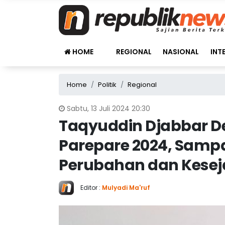
HOME
REGIONAL
NASIONAL
INT
Home
Politik
Regional
Sabtu, 13 Juli 2024 20:30
Taqyuddin Djabbar De
Parepare 2024, Sam
Perubahan dan Kesej
Editor :
Mulyadi Ma'ruf