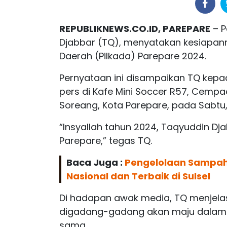
REPUBLIKNEWS.CO.ID, PAREPARE
– P
Djabbar (TQ), menyatakan kesiapan
Daerah (Pilkada) Parepare 2024.
Pernyataan ini disampaikan TQ kepa
pers di Kafe Mini Soccer R57, Cemp
Soreang, Kota Parepare, pada Sabtu, 1
“Insyallah tahun 2024, Taqyuddin Dja
Parepare,” tegas TQ.
Baca Juga :
Pengelolaan Sampah 
Nasional dan Terbaik di Sulsel
Di hadapan awak media, TQ menjel
digadang-gadang akan maju dalam Pi
sama.