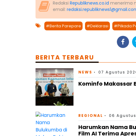
Redaksi
Republiknews.co.id
menerima nas
email:
redaksi.republiknews1@gmail.co
#Berita Parepare
#Deklarasi
#Pilkada 
BERITA TERBARU
NEWS
07 Agustus 202
Kominfo Makassar B
REGIONAL
06 Agustus
Harumkan Nama Bulu
Film AI Terima Apre