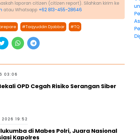
kah laporan citizen (citizen report). Silahkan kirim ke
m
atau Whatsapp
+62 813-455-28646
Parepare
#Taqyuddin Djabbar
#TQ
6 03:06
ekali OPD Cegah Risiko Serangan Siber
 2026 19:52
kumba di Mabes Polri, Juara Nasional
siasi Kapolres