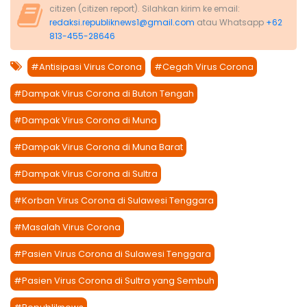
citizen (citizen report). Silahkan kirim ke email:
redaksi.republiknews1@gmail.com
atau Whatsapp
+62
813-455-28646
#Antisipasi Virus Corona
#Cegah Virus Corona
#Dampak Virus Corona di Buton Tengah
#Dampak Virus Corona di Muna
#Dampak Virus Corona di Muna Barat
#Dampak Virus Corona di Sultra
#Korban Virus Corona di Sulawesi Tenggara
#Masalah Virus Corona
#Pasien Virus Corona di Sulawesi Tenggara
#Pasien Virus Corona di Sultra yang Sembuh