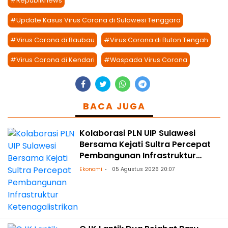
#Republiknews
#Update Kasus Virus Corona di Sulawesi Tenggara
#Virus Corona di Baubau
#Virus Corona di Buton Tengah
#Virus Corona di Kendari
#Waspada Virus Corona
BACA JUGA
Kolaborasi PLN UIP Sulawesi
Bersama Kejati Sultra Percepat
Pembangunan Infrastruktur
Ketenagalistrikan
Ekonomi
05 Agustus 2026 20:07