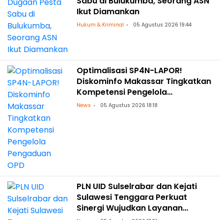
Sabu di Bulukumba, Seorang ASN
Ikut Diamankan
Hukum & Kriminal
05 Agustus 2026 19:44
Optimalisasi SP4N-LAPOR!
Diskominfo Makassar Tingkatkan
Kompetensi Pengelola
Pengaduan OPD
News
05 Agustus 2026 18:18
PLN UID Sulselrabar dan Kejati
Sulawesi Tenggara Perkuat
Sinergi Wujudkan Layanan
Kelistrikan Andal dengan