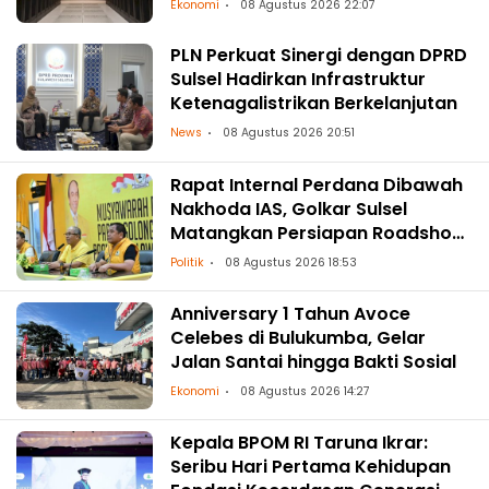
Ekonomi
08 Agustus 2026 22:07
PLN Perkuat Sinergi dengan DPRD
Sulsel Hadirkan Infrastruktur
Ketenagalistrikan Berkelanjutan
News
08 Agustus 2026 20:51
Rapat Internal Perdana Dibawah
Nakhoda IAS, Golkar Sulsel
Matangkan Persiapan Roadshow
ke Daerah
Politik
08 Agustus 2026 18:53
Anniversary 1 Tahun Avoce
Celebes di Bulukumba, Gelar
Jalan Santai hingga Bakti Sosial
Ekonomi
08 Agustus 2026 14:27
Kepala BPOM RI Taruna Ikrar:
Seribu Hari Pertama Kehidupan