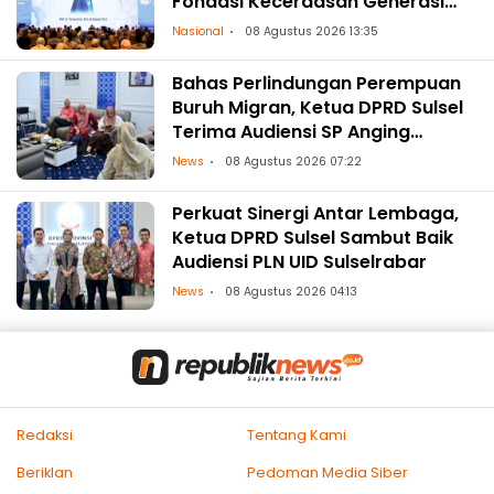
Fondasi Kecerdasan Generasi
Masa Depan
Nasional
08 Agustus 2026 13:35
Bahas Perlindungan Perempuan
Buruh Migran, Ketua DPRD Sulsel
Terima Audiensi SP Anging
Mammiri
News
08 Agustus 2026 07:22
Perkuat Sinergi Antar Lembaga,
Ketua DPRD Sulsel Sambut Baik
Audiensi PLN UID Sulselrabar
News
08 Agustus 2026 04:13
Redaksi
Tentang Kami
Beriklan
Pedoman Media Siber