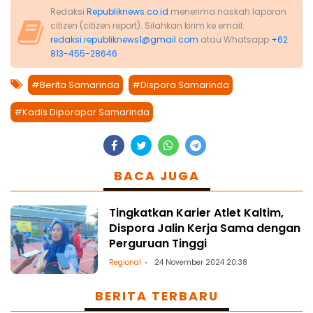
Redaksi
Republiknews.co.id
menerima naskah laporan
citizen (citizen report). Silahkan kirim ke email:
redaksi.republiknews1@gmail.com
atau Whatsapp
+62
813-455-28646
#Berita Samarinda
#Dispora Samarinda
#Kadis Diporapar Samarinda
BACA JUGA
Tingkatkan Karier Atlet Kaltim,
Dispora Jalin Kerja Sama dengan
Perguruan Tinggi
Regional
24 November 2024 20:38
BERITA TERBARU