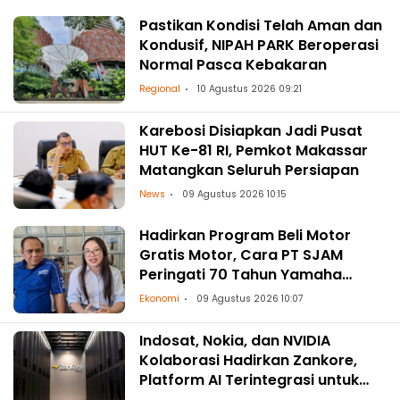
Pastikan Kondisi Telah Aman dan
Kondusif, NIPAH PARK Beroperasi
Normal Pasca Kebakaran
Regional
10 Agustus 2026 09:21
Karebosi Disiapkan Jadi Pusat
HUT Ke-81 RI, Pemkot Makassar
Matangkan Seluruh Persiapan
News
09 Agustus 2026 10:15
Hadirkan Program Beli Motor
Gratis Motor, Cara PT SJAM
Peringati 70 Tahun Yamaha
Indonesia dan HUT RI ke-81
Ekonomi
09 Agustus 2026 10:07
Indosat, Nokia, dan NVIDIA
Kolaborasi Hadirkan Zankore,
Platform AI Terintegrasi untuk
Asia-Pasifik