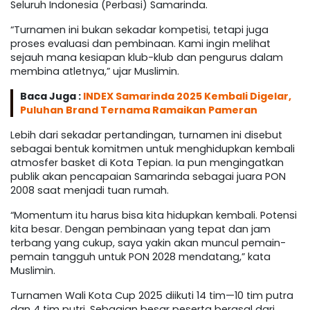
Seluruh Indonesia (Perbasi) Samarinda.
“Turnamen ini bukan sekadar kompetisi, tetapi juga
proses evaluasi dan pembinaan. Kami ingin melihat
sejauh mana kesiapan klub-klub dan pengurus dalam
membina atletnya,” ujar Muslimin.
Baca Juga :
INDEX Samarinda 2025 Kembali Digelar,
Puluhan Brand Ternama Ramaikan Pameran
Lebih dari sekadar pertandingan, turnamen ini disebut
sebagai bentuk komitmen untuk menghidupkan kembali
atmosfer basket di Kota Tepian. Ia pun mengingatkan
publik akan pencapaian Samarinda sebagai juara PON
2008 saat menjadi tuan rumah.
“Momentum itu harus bisa kita hidupkan kembali. Potensi
kita besar. Dengan pembinaan yang tepat dan jam
terbang yang cukup, saya yakin akan muncul pemain-
pemain tangguh untuk PON 2028 mendatang,” kata
Muslimin.
Turnamen Wali Kota Cup 2025 diikuti 14 tim—10 tim putra
dan 4 tim putri. Sebagian besar peserta berasal dari