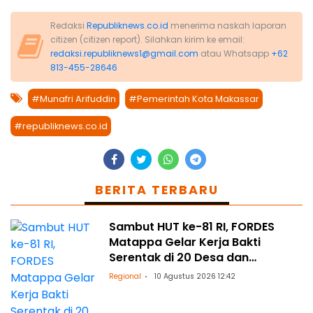
Redaksi
Republiknews.co.id
menerima naskah laporan
citizen (citizen report). Silahkan kirim ke email:
redaksi.republiknews1@gmail.com
atau Whatsapp
+62
813-455-28646
#Munafri Arifuddin
#Pemerintah Kota Makassar
#republiknews.co.id
BERITA TERBARU
Sambut HUT ke-81 RI, FORDES
Matappa Gelar Kerja Bakti
Serentak di 20 Desa dan
Kelurahan
Regional
10 Agustus 2026 12:42