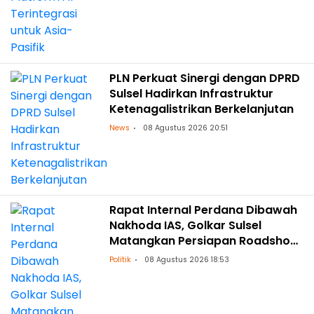
PLN Perkuat Sinergi dengan DPRD
Sulsel Hadirkan Infrastruktur
Ketenagalistrikan Berkelanjutan
News
08 Agustus 2026 20:51
Rapat Internal Perdana Dibawah
Nakhoda IAS, Golkar Sulsel
Matangkan Persiapan Roadshow
ke Daerah
Politik
08 Agustus 2026 18:53