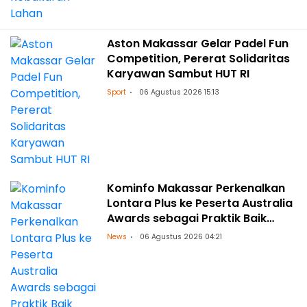
Aston Makassar Gelar Padel Fun
Competition, Pererat Solidaritas
Karyawan Sambut HUT RI
Sport
06 Agustus 2026 15:13
Kominfo Makassar Perkenalkan
Lontara Plus ke Peserta Australia
Awards sebagai Praktik Baik
Transformasi Digital
News
06 Agustus 2026 04:21