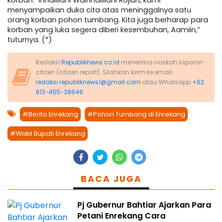
korban. “Innalillahi Wainnalillahi Rojiun, kami
menyampaikan duka cita atas meninggalnya satu
orang korban pohon tumbang. Kita juga berharap para
korban yang luka segera diberi kesembuhan, Aamiin,”
tuturnya. (*)
Redaksi
Republiknews.co.id
menerima naskah laporan
citizen (citizen report). Silahkan kirim ke email:
redaksi.republiknews1@gmail.com
atau Whatsapp
+62
813-455-28646
#Berita Enrekang
#Pohon Tumbang di Enrekang
#Wakil Bupati Enrekang
BACA JUGA
Pj Gubernur Bahtiar Ajarkan Para
Petani Enrekang Cara