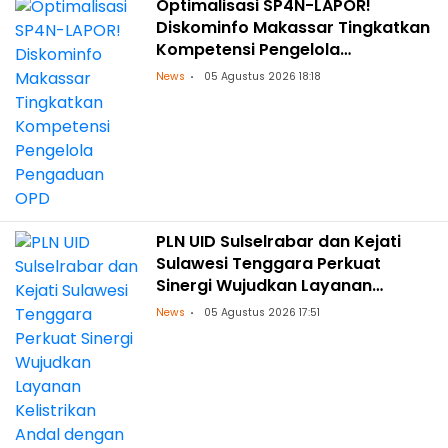
Optimalisasi SP4N-LAPOR!
Diskominfo Makassar Tingkatkan
Kompetensi Pengelola
Pengaduan OPD
News
05 Agustus 2026 18:18
PLN UID Sulselrabar dan Kejati
Sulawesi Tenggara Perkuat
Sinergi Wujudkan Layanan
Kelistrikan Andal dengan
News
05 Agustus 2026 17:51
Penguatan Pendampingan
Hukum