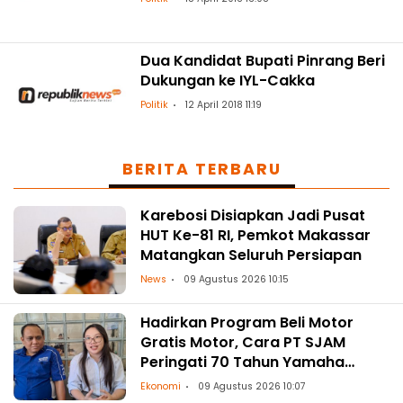
Dua Kandidat Bupati Pinrang Beri
Dukungan ke IYL-Cakka
Politik
12 April 2018 11:19
BERITA TERBARU
Karebosi Disiapkan Jadi Pusat
HUT Ke-81 RI, Pemkot Makassar
Matangkan Seluruh Persiapan
News
09 Agustus 2026 10:15
Hadirkan Program Beli Motor
Gratis Motor, Cara PT SJAM
Peringati 70 Tahun Yamaha
Indonesia dan HUT RI ke-81
Ekonomi
09 Agustus 2026 10:07