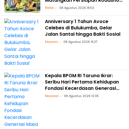
Matangkan Persiapan Roadshow
ke Daerah
Politik
08 Agustus 2026 18:53
Anniversary 1 Tahun Avoce
Celebes di Bulukumba, Gelar
Jalan Santai hingga Bakti Sosial
Ekonomi
08 Agustus 2026 14:27
Kepala BPOM RI Taruna Ikrar:
Seribu Hari Pertama Kehidupan
Fondasi Kecerdasan Generasi
Masa Depan
Nasional
08 Agustus 2026 13:35