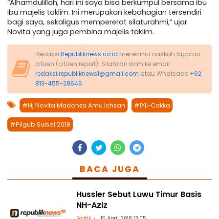
“Alhamdulillah, hari ini saya bisa berkumpul bersama ibu
ibu majelis taklim. Ini merupakan kebahagian tersendiri
bagi saya, sekaligus mempererat silaturahmi,” ujar
Novita yang juga pembina majelis taklim.
Redaksi
Republiknews.co.id
menerima naskah laporan
citizen (citizen report). Silahkan kirim ke email:
redaksi.republiknews1@gmail.com
atau Whatsapp
+62
813-455-28646
#Hj Novita Madonza Amu Ichsan
#IYL-Cakka
#Pilgub Sulsel 2018
BACA JUGA
Hussler Sebut Luwu Timur Basis
NH-Aziz
Politik
15 April 2018 13:05