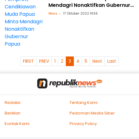
Mendagri Nonaktifkan Gubernur
Papua
News
17 Oktober 2022 14:56
FIRST
PREV
1
2
3
4
5
Next
Last
Redaksi
Tentang Kami
Beriklan
Pedoman Media Siber
Kontak Kami
Privacy Policy