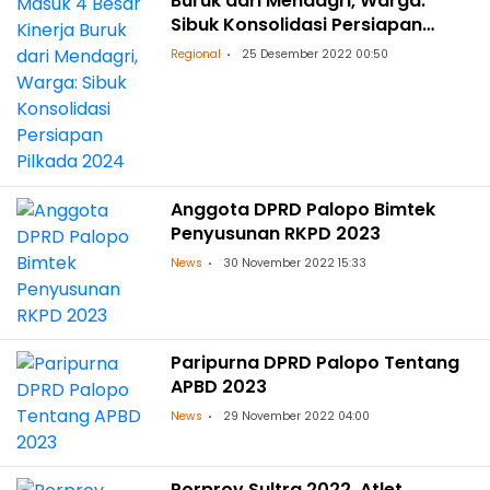
Buruk dari Mendagri, Warga:
Sibuk Konsolidasi Persiapan
Pilkada 2024
Regional
25 Desember 2022 00:50
Anggota DPRD Palopo Bimtek
Penyusunan RKPD 2023
News
30 November 2022 15:33
Paripurna DPRD Palopo Tentang
APBD 2023
News
29 November 2022 04:00
Porprov Sultra 2022, Atlet