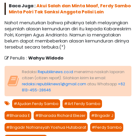
Baca Juga :
Akui Salah dan Minta Maaf, Ferdy Sambo
Minta Polri Tak Sanksi Anggota Polisi Lain
Nahot menuturkan bahwa pihaknya telah melayangkan
sejumlah alasan kemunduran diri itu kepada Kabareskrim
Polri, Komjen Agus Andrianto. Namun ia mengatakan
belum dapat membeberkan alasan kemunduran dirinya
tersebut secara terbuka.(*)
Penulis :
Wahyu Widodo
Redaksi
Republiknews.co.id
menerima naskah laporan
citizen (citizen report). Silahkan kirim ke email:
redaksi.republiknews1@gmail.com
atau Whatsapp
+62
813-455-28646
#Ajudan Ferdy Sambo
#Art Ferdy Sambo
#Bharada E
#Bharada Richard Eliezer
#Brigadir J
#Brigadir Nofriansyah Yoshua Hutabarat
#Ferdy Sambo