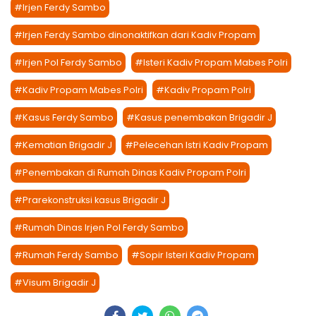
#Irjen Ferdy Sambo
#Irjen Ferdy Sambo dinonaktifkan dari Kadiv Propam
#Irjen Pol Ferdy Sambo
#Isteri Kadiv Propam Mabes Polri
#Kadiv Propam Mabes Polri
#Kadiv Propam Polri
#Kasus Ferdy Sambo
#Kasus penembakan Brigadir J
#Kematian Brigadir J
#Pelecehan Istri Kadiv Propam
#Penembakan di Rumah Dinas Kadiv Propam Polri
#Prarekonstruksi kasus Brigadir J
#Rumah Dinas Irjen Pol Ferdy Sambo
#Rumah Ferdy Sambo
#Sopir Isteri Kadiv Propam
#Visum Brigadir J