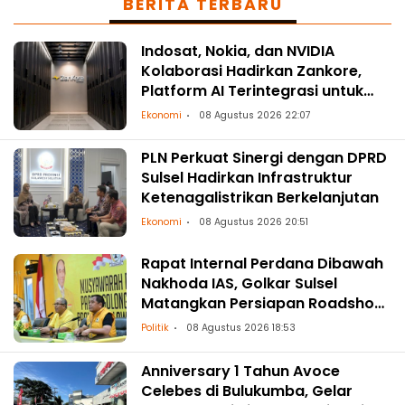
BERITA TERBARU
Indosat, Nokia, dan NVIDIA
Kolaborasi Hadirkan Zankore,
Platform AI Terintegrasi untuk
Asia-Pasifik
Ekonomi
08 Agustus 2026 22:07
PLN Perkuat Sinergi dengan DPRD
Sulsel Hadirkan Infrastruktur
Ketenagalistrikan Berkelanjutan
Ekonomi
08 Agustus 2026 20:51
Rapat Internal Perdana Dibawah
Nakhoda IAS, Golkar Sulsel
Matangkan Persiapan Roadshow
ke Daerah
Politik
08 Agustus 2026 18:53
Anniversary 1 Tahun Avoce
Celebes di Bulukumba, Gelar