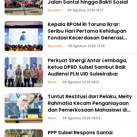
Jalan Santai hingga Bakti Sosial
Ekonomi
08 Agustus 2026 14:27
Kepala BPOM RI Taruna Ikrar:
Seribu Hari Pertama Kehidupan
Fondasi Kecerdasan Generasi
Masa Depan
Nasional
08 Agustus 2026 13:35
Perkuat Sinergi Antar Lembaga,
Ketua DPRD Sulsel Sambut Baik
Audiensi PLN UID Sulselrabar
News
08 Agustus 2026 04:13
Tuntut Restitusi dari Pelaku, Meity
Rahmatia Kecam Penganiayaan
dan Pemerkosaan Mahasiswi di
Makassar
News
08 Agustus 2026 04:03
PPP Sulsel Respons Santai