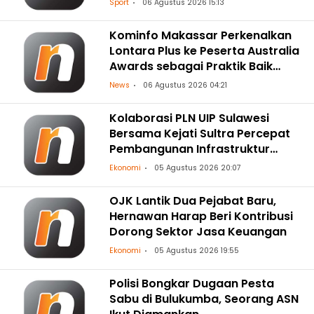
Sport
06 Agustus 2026 15:13
Kominfo Makassar Perkenalkan
Lontara Plus ke Peserta Australia
Awards sebagai Praktik Baik
Transformasi Digital
News
06 Agustus 2026 04:21
Kolaborasi PLN UIP Sulawesi
Bersama Kejati Sultra Percepat
Pembangunan Infrastruktur
Ketenagalistrikan
Ekonomi
05 Agustus 2026 20:07
OJK Lantik Dua Pejabat Baru,
Hernawan Harap Beri Kontribusi
Dorong Sektor Jasa Keuangan
Ekonomi
05 Agustus 2026 19:55
Polisi Bongkar Dugaan Pesta
Sabu di Bulukumba, Seorang ASN