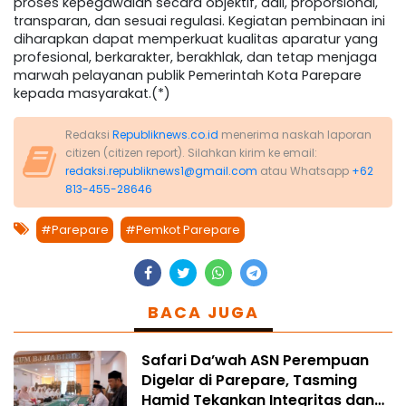
proses kepegawaian secara objektif, adil, proporsional,
transparan, dan sesuai regulasi. Kegiatan pembinaan ini
diharapkan dapat memperkuat kualitas aparatur yang
profesional, berkarakter, berakhlak, dan tetap menjaga
marwah pelayanan publik Pemerintah Kota Parepare
kepada masyarakat.(*)
Redaksi
Republiknews.co.id
menerima naskah laporan
citizen (citizen report). Silahkan kirim ke email:
redaksi.republiknews1@gmail.com
atau Whatsapp
+62
813-455-28646
#Parepare
#Pemkot Parepare
BACA JUGA
Safari Da’wah ASN Perempuan
Digelar di Parepare, Tasming
Hamid Tekankan Integritas dan