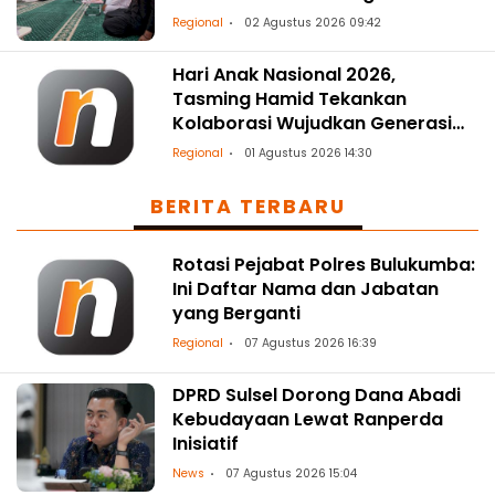
Spiritualitas
Regional
02 Agustus 2026 09:42
Hari Anak Nasional 2026,
Tasming Hamid Tekankan
Kolaborasi Wujudkan Generasi
Sehat dan Berkualitas
Regional
01 Agustus 2026 14:30
BERITA TERBARU
Rotasi Pejabat Polres Bulukumba:
Ini Daftar Nama dan Jabatan
yang Berganti
Regional
07 Agustus 2026 16:39
DPRD Sulsel Dorong Dana Abadi
Kebudayaan Lewat Ranperda
Inisiatif
News
07 Agustus 2026 15:04