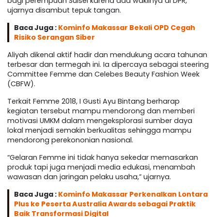
bagi perempuan Sulsel karena ada wakilnya di DPR,”
ujarnya disambut tepuk tangan.
Baca Juga :
Kominfo Makassar Bekali OPD Cegah
Risiko Serangan Siber
Aliyah dikenal aktif hadir dan mendukung acara tahunan
terbesar dan termegah ini. Ia dipercaya sebagai steering
Committee Femme dan Celebes Beauty Fashion Week
(CBFW).
Terkait Femme 2018, I Gusti Ayu Bintang berharap
kegiatan tersebut mampu mendorong dan memberi
motivasi UMKM dalam mengeksplorasi sumber daya
lokal menjadi semakin berkualitas sehingga mampu
mendorong perekononian nasional.
“Gelaran Femme ini tidak hanya sekedar memasarkan
produk tapi juga menjadi media edukasi, menambah
wawasan dan jaringan pelaku usaha,” ujarnya.
Baca Juga :
Kominfo Makassar Perkenalkan Lontara
Plus ke Peserta Australia Awards sebagai Praktik
Baik Transformasi Digital