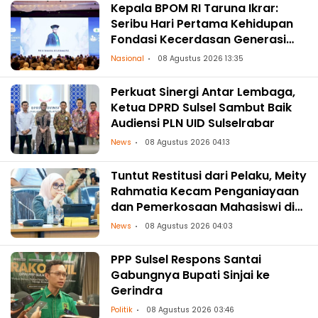
Kepala BPOM RI Taruna Ikrar:
Seribu Hari Pertama Kehidupan
Fondasi Kecerdasan Generasi
Masa Depan
Nasional
08 Agustus 2026 13:35
Perkuat Sinergi Antar Lembaga,
Ketua DPRD Sulsel Sambut Baik
Audiensi PLN UID Sulselrabar
News
08 Agustus 2026 04:13
Tuntut Restitusi dari Pelaku, Meity
Rahmatia Kecam Penganiayaan
dan Pemerkosaan Mahasiswi di
Makassar
News
08 Agustus 2026 04:03
PPP Sulsel Respons Santai
Gabungnya Bupati Sinjai ke
Gerindra
Politik
08 Agustus 2026 03:46