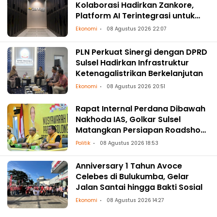
Kolaborasi Hadirkan Zankore,
Platform AI Terintegrasi untuk
Asia-Pasifik
Ekonomi
08 Agustus 2026 22:07
PLN Perkuat Sinergi dengan DPRD
Sulsel Hadirkan Infrastruktur
Ketenagalistrikan Berkelanjutan
Ekonomi
08 Agustus 2026 20:51
Rapat Internal Perdana Dibawah
Nakhoda IAS, Golkar Sulsel
Matangkan Persiapan Roadshow
ke Daerah
Politik
08 Agustus 2026 18:53
Anniversary 1 Tahun Avoce
Celebes di Bulukumba, Gelar
Jalan Santai hingga Bakti Sosial
Ekonomi
08 Agustus 2026 14:27