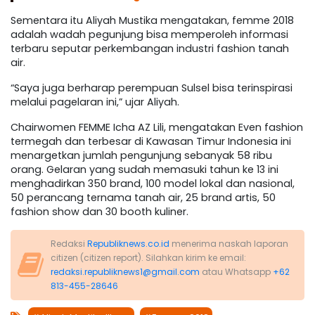
Sementara itu Aliyah Mustika mengatakan, femme 2018
adalah wadah pegunjung bisa memperoleh informasi
terbaru seputar perkembangan industri fashion tanah
air.
“Saya juga berharap perempuan Sulsel bisa terinspirasi
melalui pagelaran ini,” ujar Aliyah.
Chairwomen FEMME Icha AZ Lili, mengatakan Even fashion
termegah dan terbesar di Kawasan Timur Indonesia ini
menargetkan jumlah pengunjung sebanyak 58 ribu
orang. Gelaran yang sudah memasuki tahun ke 13 ini
menghadirkan 350 brand, 100 model lokal dan nasional,
50 perancang ternama tanah air, 25 brand artis, 50
fashion show dan 30 booth kuliner.
Redaksi
Republiknews.co.id
menerima naskah laporan
citizen (citizen report). Silahkan kirim ke email:
redaksi.republiknews1@gmail.com
atau Whatsapp
+62
813-455-28646