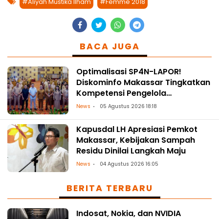
#Aliyah Mustika Ilham
#Femme 2018
BACA JUGA
Optimalisasi SP4N-LAPOR!
Diskominfo Makassar Tingkatkan
Kompetensi Pengelola
Pengaduan OPD
News
05 Agustus 2026 18:18
Kapusdal LH Apresiasi Pemkot
Makassar, Kebijakan Sampah
Residu Dinilai Langkah Maju
News
04 Agustus 2026 16:05
BERITA TERBARU
Indosat, Nokia, dan NVIDIA